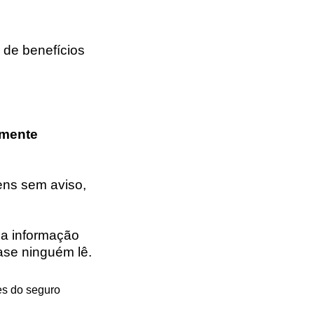
” de benefícios
lmente
ns sem aviso,
 a informação
uase ninguém lê.
es do seguro