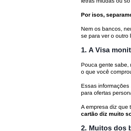
letras miúdas ou s
Por isos, separam
Nem os bancos, nem
se para ver o outro
1. A Visa moni
Pouca gente sabe, 
o que você comprou
Essas informações 
para ofertas person
A empresa diz que t
cartão diz muito s
2. Muitos dos