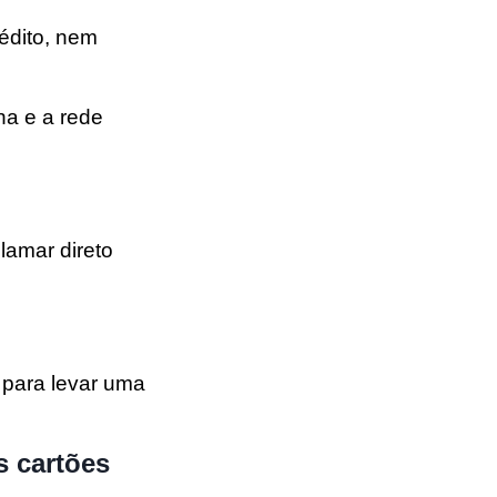
rédito, nem
ha e a rede
lamar direto
 para levar uma
s cartões