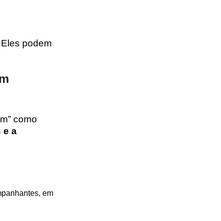
. Eles podem
om
dem” como
 e a
ompanhantes, em