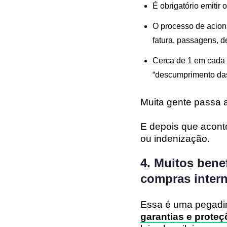
É obrigatório emitir
O processo de acion
fatura, passagens, 
Cerca de 1 em cada 
“descumprimento das
Muita gente passa 
E depois que acont
ou indenização.
4. Muitos bene
compras inter
Essa é uma pegadi
garantias e prote