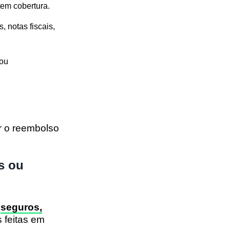
tem cobertura.
 notas fiscais,
 ou
r o reembolso
s ou
s
seguros,
 feitas em