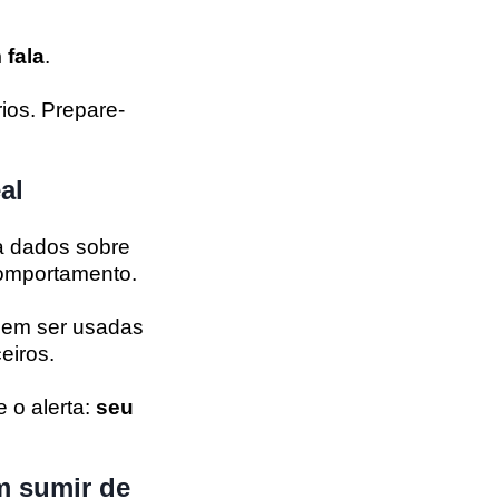
 fala
.
ios. Prepare-
al
a dados sobre
comportamento.
dem ser usadas
eiros.
e o alerta:
seu
m sumir de