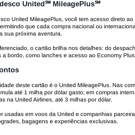
desco United℠ MileagePlus℠
sco United MileagePlus, você tem acesso direto ao
 permitindo que cada compra nacional ou internaciona
a sua próxima aventura.
ferenciado, o cartão brilha nos detalhes: do despa
os a bordo, como lanches e acesso ao Economy Plus
ontos
lidade deste cartão é o United MileagePlus. Nas co
mula até 1 milha por dólar gasto; em compras intern
 na United Airlines, até 3 milhas por dólar.
r usadas em voos da United e companhias parceira
pgrades, bagagens e experiências exclusivas.