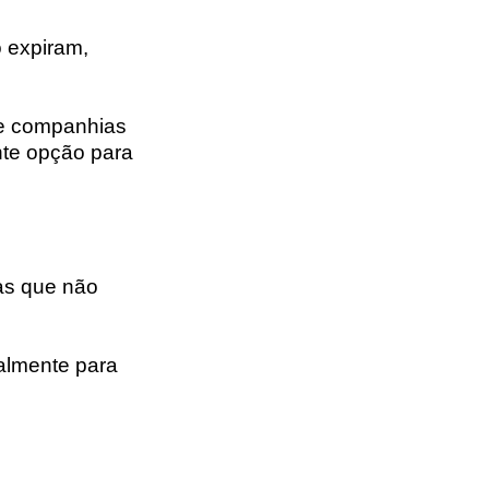
 expiram,
s e companhias
nte opção para
has que não
almente para