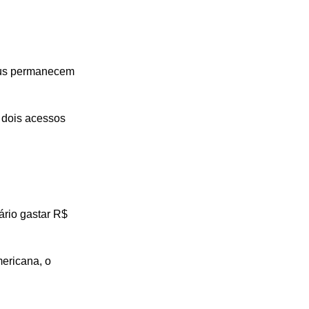
lus permanecem
e dois acessos
ário gastar R$
ericana, o