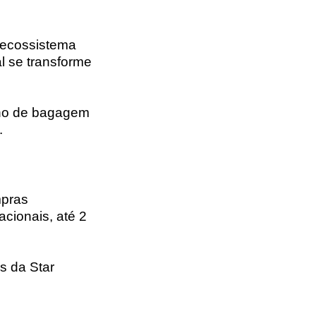
 ecossistema
l se transforme
cho de bagagem
.
mpras
acionais, até 2
s da Star