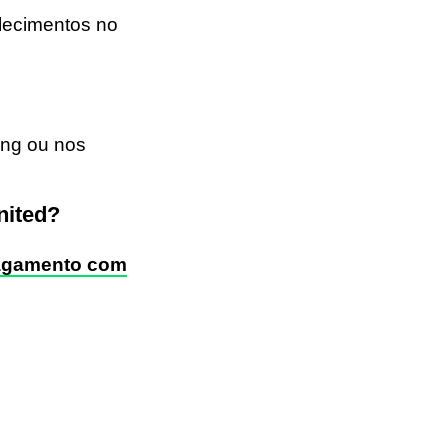
elecimentos no
ing ou nos
nited?
gamento com