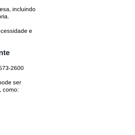
esa, incluindo
ria.
ecessidade e
nte
3573-2600
pode ser
o, como: