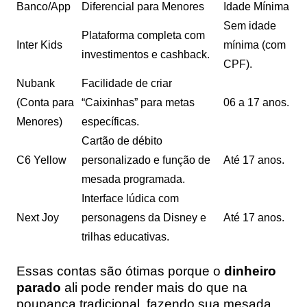
Banco/App
Diferencial para Menores
Idade Mínima
Sem idade
Plataforma completa com
Inter Kids
mínima (com
investimentos e cashback.
CPF).
Nubank
Facilidade de criar
(Conta para
“Caixinhas” para metas
06 a 17 anos.
Menores)
específicas.
Cartão de débito
C6 Yellow
personalizado e função de
Até 17 anos.
mesada programada.
Interface lúdica com
Next Joy
personagens da Disney e
Até 17 anos.
trilhas educativas.
Essas contas são ótimas porque o
dinheiro
parado
ali pode render mais do que na
poupança tradicional, fazendo sua mesada