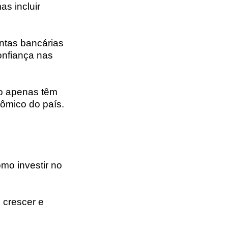
s incluir
ntas bancárias
onfiança nas
o apenas têm
ômico do país.
mo investir no
 crescer e