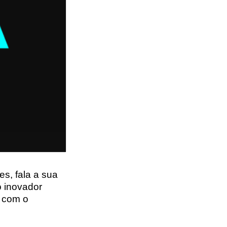
s, fala a sua
o inovador
s com o