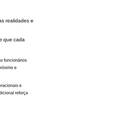
s realidades e
de que cada
o funcionários
próximo e
racionais e
icional reforça