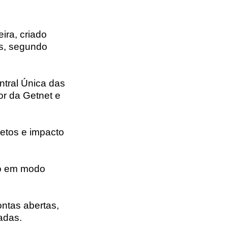
ira, criado
as, segundo
ntral Única das
r da Getnet e
etos e impacto
do em modo
ontas abertas,
adas.