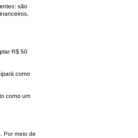
entes: são
inanceiros,
ptar R$ 50
cipará como
isto como um
s. Por meio de