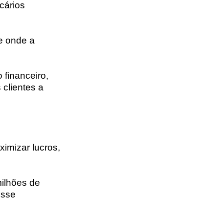
cários
e onde a
 financeiro,
 clientes a
imizar lucros,
milhões de
esse