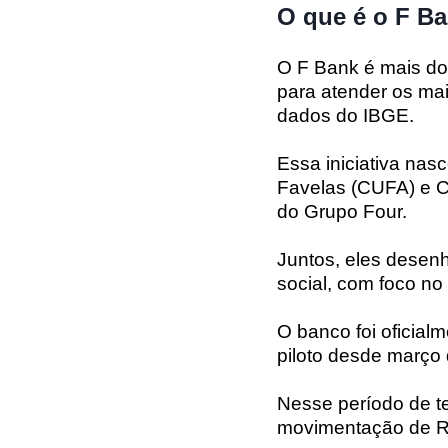
O que é o F B
O F Bank é mais do
para atender os mai
dados do IBGE.
Essa iniciativa nas
Favelas (CUFA) e C
do Grupo Four.
Juntos, eles desen
social, com foco n
O banco foi oficia
piloto desde março
Nesse período de te
movimentação de R$