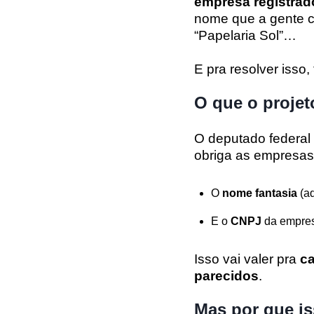
empresa registrado
nome que a gente co
“Papelaria Sol”…
E pra resolver isso
O que o projet
O deputado federal
obriga as empresa
O
nome fantasia
(aq
E o
CNPJ
da empresa
Isso vai valer pra
ca
parecidos
.
Mas por que is