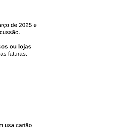
março de 2025 e
scussão.
cos ou lojas
—
s faturas.
m usa cartão