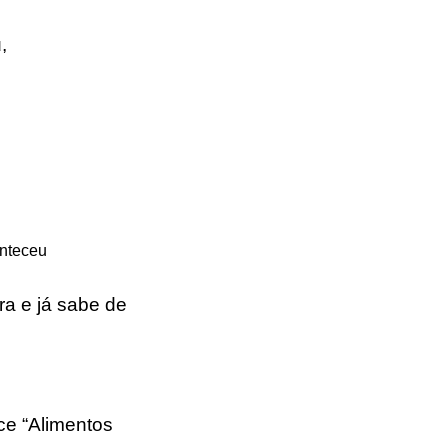
u
,
onteceu
ra e já sabe de
ce “Alimentos