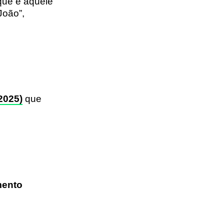
 que é aquele
João”,
2025)
que
mento