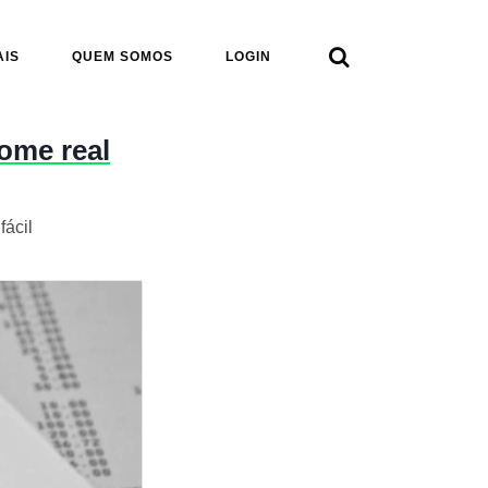

AIS
QUEM SOMOS
LOGIN
nome real
fácil