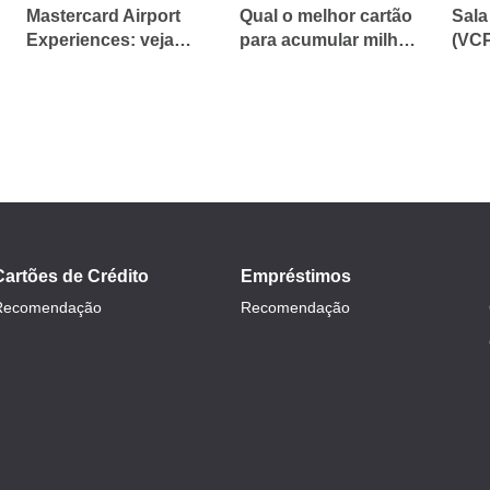
Mastercard Airport
Qual o melhor cartão
Sala
Experiences: veja
para acumular milhas
(VCP
como desbloquear o
e viajar pagando
ace
benefício
menos?
apro
Cartões de Crédito
Empréstimos
Recomendação
Recomendação