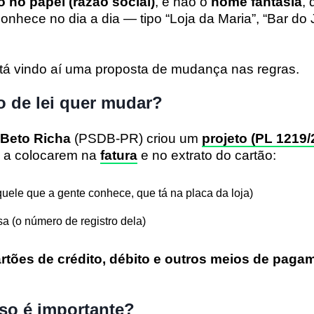
 no papel (razão social)
, e não o
nome fantasia
,
nhece no dia a dia — tipo “Loja da Maria”, “Bar do 
, tá vindo aí uma proposta de mudança nas regras.
o de lei quer mudar?
Beto Richa
(PSDB-PR) criou um
projeto (PL 1219/
s a colocarem na
fatura
e no extrato do cartão:
uele que a gente conhece, que tá na placa da loja)
 (o número de registro dela)
rtões de crédito, débito e outros meios de paga
so é importante?