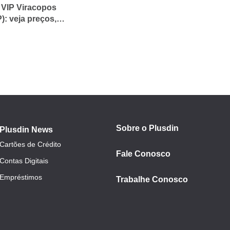
 VIP Viracopos
): veja preços,
ssos e como
veitar
Sobre o Plusdin
Plusdin News
Cartões de Crédito
Fale Conosco
Contas Digitais
Empréstimos
Trabalhe Conosco