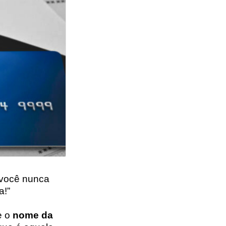
 você nunca
a!”
e o
nome da