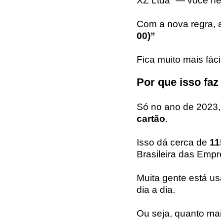
XZ Ltda” — você ne
Com a nova regra, 
00)”
Fica muito mais fáci
Por que isso faz
Só no ano de 2023, 
cartão
.
Isso dá cerca de
11
Brasileira das Empr
Muita gente está u
dia a dia.
Ou seja, quanto mai