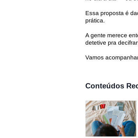
Essa proposta é da
prática.
A gente merece ente
detetive pra decifrar
Vamos acompanhar de
Conteúdos Re