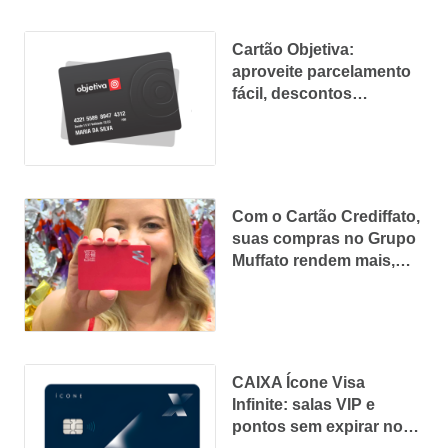
Cartão Objetiva:
aproveite parcelamento
fácil, descontos
exclusivos e aprovação
rápida
Com o Cartão Crediffato,
suas compras no Grupo
Muffato rendem mais,
com descontos
exclusivos, frete grátis e
até 40 dias para pagar
CAIXA Ícone Visa
Infinite: salas VIP e
pontos sem expirar no