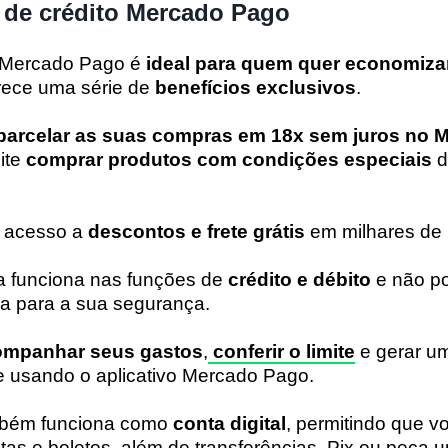
 de crédito Mercado Pago
o Mercado Pago é
ideal para quem quer economiza
rece uma série de
benefícios exclusivos
.
parcelar as suas compras em 18x sem juros no M
ite
comprar produtos com condições especiais
d
m acesso a
descontos e frete grátis
em milhares de 
da funciona nas funções de
crédito e débito
e não po
a para a sua segurança.
ompanhar seus gastos
,
conferir o limite
e gerar u
e usando o aplicativo Mercado Pago.
ambém funciona como
conta digital
, permitindo que v
as e boletos, além de transferências, Pix ou peça 