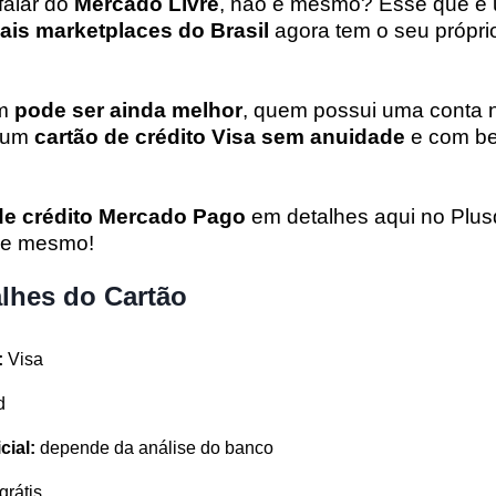
falar do
Mercado Livre
, não é mesmo? Esse que é
nais marketplaces do Brasil
agora tem o seu próprio
om
pode ser ainda melhor
, quem possui uma conta
r um
cartão de crédito Visa sem anuidade
e com be
de crédito Mercado Pago
em detalhes aqui no Plusd
oje mesmo!
alhes do Cartão
:
Visa
d
cial:
depende da análise do banco
grátis