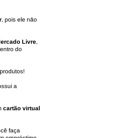
r
, pois ele não
ercado Livre
,
entro do
produtos!
ssui a
m
cartão virtual
ocê faça
um empréstimo.