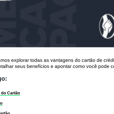
vamos explorar todas as vantagens do cartão de créd
talhar seus benefícios e apontar como você pode c
go:
s do Cartão
ão
artão