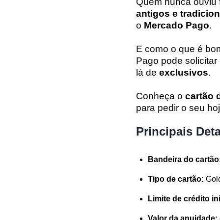
Quem nunca ouviu 
antigos e tradicio
o
Mercado Pago
.
E como o que é b
Pago pode solicita
lá de
exclusivos
.
Conheça o
cartão 
para pedir o seu h
Principais Det
Bandeira do cartão
Tipo de cartão:
Gol
Limite de crédito ini
Valor da anuidade: