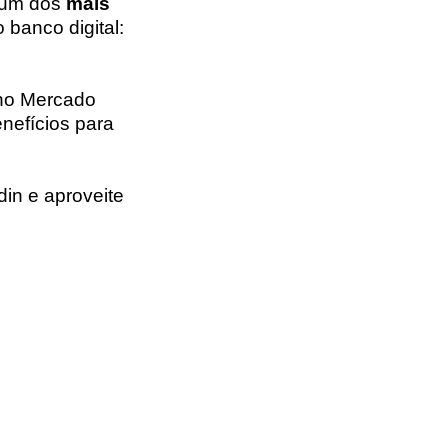
 um dos
mais
 banco digital:
 no Mercado
nefícios para
in e aproveite