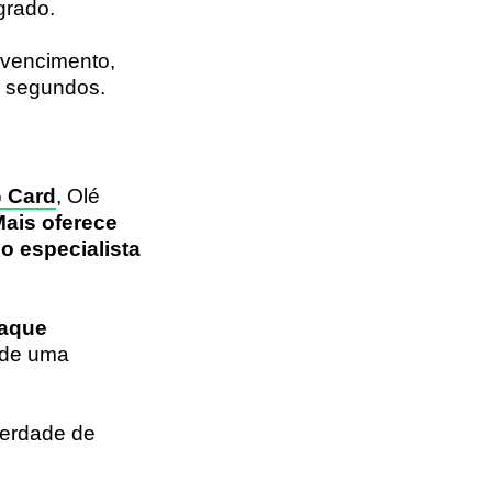
grado.
e vencimento,
m segundos.
 Card
, Olé
ais oferece
o especialista
saque
 de uma
berdade de