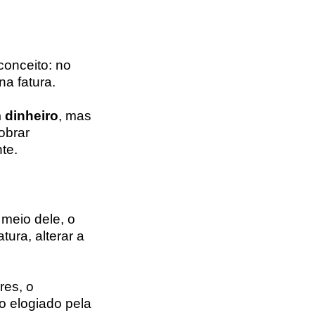
conceito: no
a fatura.
 dinheiro
, mas
obrar
te.
 meio dele, o
ura, alterar a
res, o
o elogiado pela