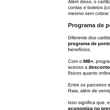
Além disso, o cartã
contas e boletos (co
mesmo sem cobrar a
Programa de p
Diferente dos cartõe
programa de pont
benefícios.
Com o
MB+
, progr
acesso a
desconto
físicos quanto onlin
Entre os parceiros
Raia, além de servi
Isso significa que, 
economiza no pre