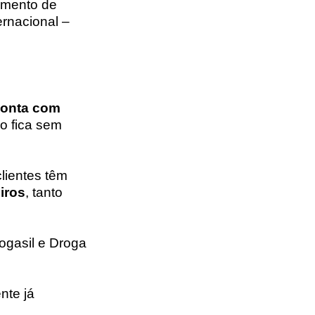
amento de
ernacional –
conta com
io fica sem
lientes têm
iros
, tanto
ogasil e Droga
nte já