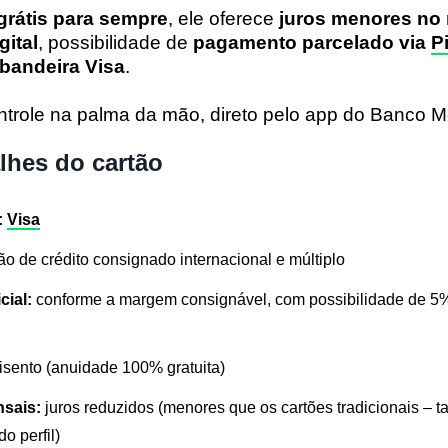
grátis para sempre
, ele oferece
juros menores no 
gital
, possibilidade de
pagamento parcelado via
P
 bandeira Visa
.
trole na palma da mão, direto pelo app do Banco Me
alhes do cartão
:
Visa
ão de crédito consignado internacional e múltiplo
cial:
conforme a margem consignável, com possibilidade de 5
isento (anuidade 100% gratuita)
nsais:
juros reduzidos (menores que os cartões tradicionais – t
o perfil)