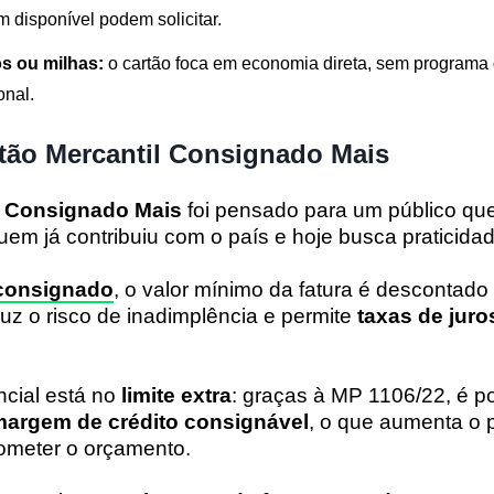
 disponível podem solicitar.
s ou milhas:
o cartão foca em economia direta, sem programa
onal.
tão Mercantil Consignado Mais
l Consignado Mais
foi pensado para um público qu
uem já contribuiu com o país e hoje busca praticida
 consignado
, o valor mínimo da fatura é descontado
duz o risco de inadimplência e permite
taxas de juro
ncial está no
limite extra
: graças à MP 1106/22, é po
margem de crédito consignável
, o que aumenta o 
meter o orçamento.