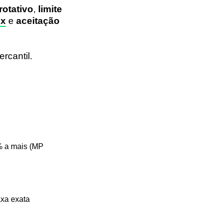
rotativo
,
limite
ix
e
aceitação
rcantil.
% a mais (MP
axa exata