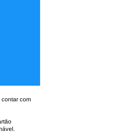
 contar com
artão
nável.