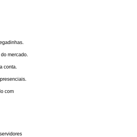
pegadinhas.
 do mercado.
ra conta.
 presenciais.
do com
servidores