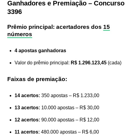
Ganhadores e Premiação – Concurso
3396
Prêmio principal: acertadores dos
15
números
4 apostas ganhadoras
Valor do prêmio principal:
R$ 1.296.123,45
(cada)
Faixas de premiação:
14 acertos:
350 apostas – R$ 1.233,00
13 acertos:
10.000 apostas – R$ 30,00
12 acertos:
90.000 apostas – R$ 12,00
11 acertos:
480.000 apostas – R$ 6,00