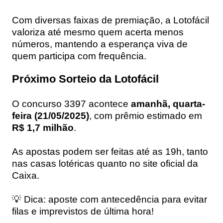
Com diversas faixas de premiação, a Lotofácil
valoriza até mesmo quem acerta menos
números, mantendo a esperança viva de
quem participa com frequência.
Próximo Sorteio da Lotofácil
O concurso 3397 acontece
amanhã, quarta-
feira (21/05/2025)
, com prêmio estimado em
R$ 1,7 milhão
.
As apostas podem ser feitas até as 19h, tanto
nas casas lotéricas quanto no site oficial da
Caixa.
💡 Dica: aposte com antecedência para evitar
filas e imprevistos de última hora!