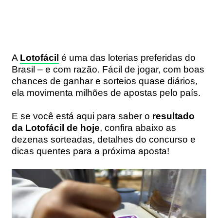
A
Lotofácil
é uma das loterias preferidas do
Brasil – e com razão. Fácil de jogar, com boas
chances de ganhar e sorteios quase diários,
ela movimenta milhões de apostas pelo país.
E se você está aqui para saber o
resultado
da Lotofácil de hoje
, confira abaixo as
dezenas sorteadas, detalhes do concurso e
dicas quentes para a próxima aposta!