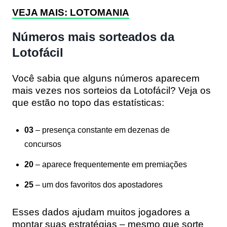
VEJA MAIS: LOTOMANIA
Números mais sorteados da
Lotofácil
Você sabia que alguns números aparecem
mais vezes nos sorteios da Lotofácil? Veja os
que estão no topo das estatísticas:
03
– presença constante em dezenas de
concursos
20
– aparece frequentemente em premiações
25
– um dos favoritos dos apostadores
Esses dados ajudam muitos jogadores a
montar suas estratégias – mesmo que sorte