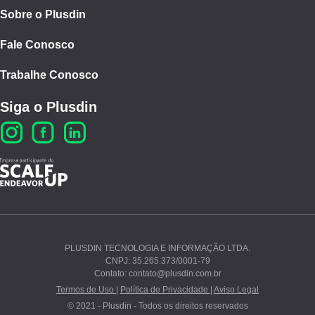
Sobre o Plusdin
Fale Conosco
Trabalhe Conosco
Siga o Plusdin
PLUSDIN TECNOLOGIA E INFORMAÇÃO LTDA.
CNPJ: 35.265.373/0001-79
Ao continuar navegando, você concorda com nossos
Contato: contato@plusdin.com.br
Termos de Uso
e
Polí­tica de Privacidade
.
Termos de Uso |
Política de Privacidade |
Aviso Legal
© 2021 - Plusdin - Todos os direitos reservados
PROSSEGUIR