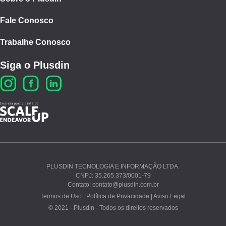
Fale Conosco
Trabalhe Conosco
Siga o Plusdin
PLUSDIN TECNOLOGIA E INFORMAÇÃO LTDA.
CNPJ: 35.265.373/0001-79
Ao continuar navegando, você concorda com nossos
Contato: contato@plusdin.com.br
Termos de Uso
e
Polí­tica de Privacidade
.
Termos de Uso |
Política de Privacidade |
Aviso Legal
© 2021 - Plusdin - Todos os direitos reservados
PROSSEGUIR