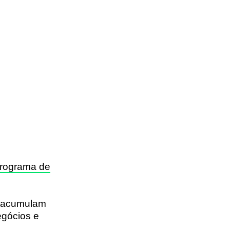
rograma de
m acumulam
egócios
e