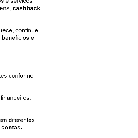
s e serviços
gens,
cashback
rece, continue
 benefícios e
tes conforme
financeiros,
em diferentes
contas.