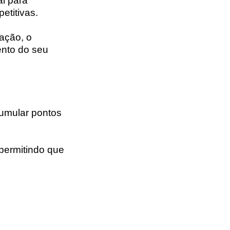
al para
etitivas.
ação, o
ento do seu
cumular pontos
 permitindo que