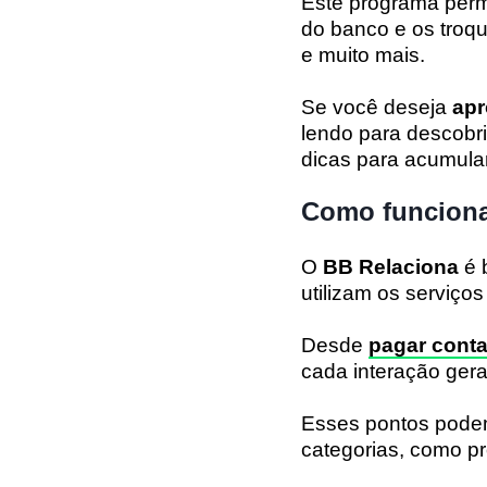
Este programa permi
do banco e os troq
e muito mais.
Se você deseja
apr
lendo para descobri
dicas para acumula
Como funciona
O
BB Relaciona
é 
utilizam os serviço
Desde
pagar cont
cada interação gera
Esses pontos podem
categorias, como p