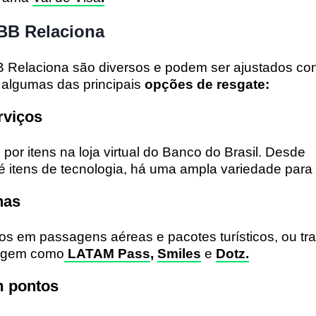
 BB Relaciona
B Relaciona são diversos e podem ser ajustados co
a algumas das principais
opções de resgate:
rviços
por itens na loja virtual do Banco do Brasil. Desde
é itens de tecnologia, há uma ampla variedade para 
has
s em passagens aéreas e pacotes turísticos, ou tra
hagem como
LATAM Pass
,
Smiles
e
Dotz.
m pontos