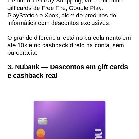
Dentro do
PicPay Shopping
, você encontra
gift cards de Free Fire, Google Play,
PlayStation e Xbox
, além de
produtos de
informática com descontos exclusivos
.
O grande diferencial está no
parcelamento em
até 10x
e no
cashback direto na conta
, sem
burocracia.
3. Nubank — Descontos em gift cards
e cashback real