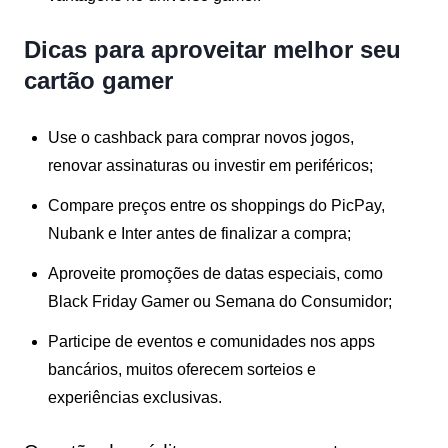
Dicas para aproveitar melhor seu
cartão gamer
Use o cashback
para comprar novos jogos,
renovar assinaturas ou investir em periféricos;
Compare preços
entre os shoppings do PicPay,
Nubank e Inter antes de finalizar a compra;
Aproveite promoções
de datas especiais, como
Black Friday Gamer ou Semana do Consumidor;
Participe de eventos e comunidades
nos apps
bancários, muitos oferecem sorteios e
experiências exclusivas.