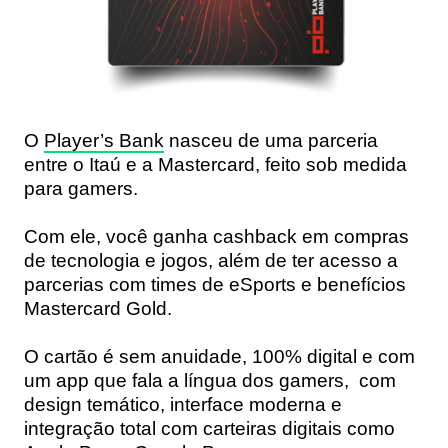
O
Player’s Bank
nasceu de uma parceria
entre o Itaú e a Mastercard, feito sob medida
para gamers.
Com ele, você ganha
cashback em compras
de tecnologia e jogos
, além de ter acesso a
parcerias com times de eSports
e
benefícios
Mastercard Gold
.
O cartão é
sem anuidade
, 100% digital e com
um app que fala a língua dos gamers, com
design temático, interface moderna e
integração total com carteiras digitais como