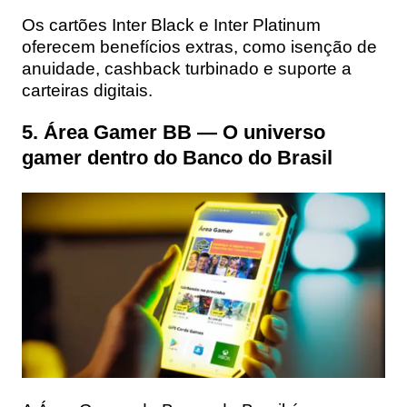
Os cartões
Inter Black
e
Inter Platinum
oferecem benefícios extras, como
isenção de
anuidade, cashback turbinado e suporte a
carteiras digitais
.
5. Área Gamer BB — O universo
gamer dentro do Banco do Brasil