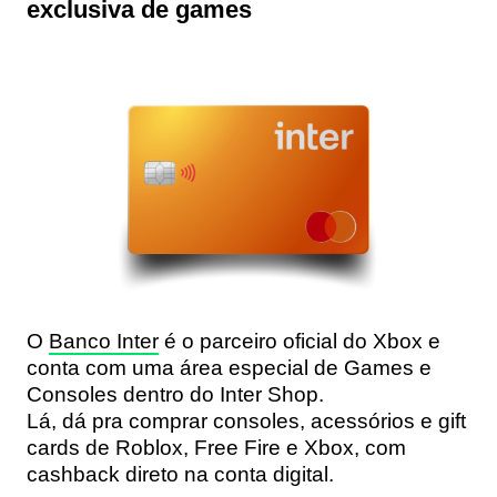
exclusiva de games
O
Banco Inter
é o parceiro oficial do Xbox e
conta com uma
área especial de Games e
Consoles dentro do Inter Shop
.
Lá, dá pra comprar consoles, acessórios e
gift
cards de Roblox, Free Fire e Xbox
, com
cashback direto na conta digital
.