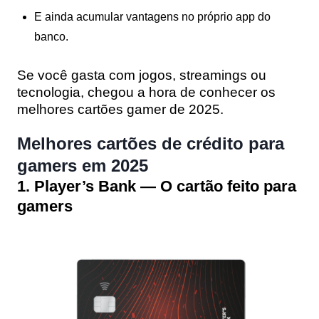
E ainda acumular vantagens no próprio app do
banco.
Se você gasta com jogos, streamings ou
tecnologia, chegou a hora de conhecer os
melhores cartões gamer de 2025.
Melhores cartões de crédito para
gamers em 2025
1. Player’s Bank — O cartão feito para
gamers