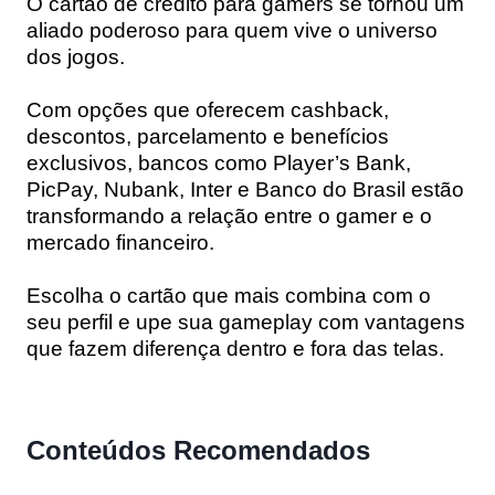
O
cartão de crédito para gamers
se tornou um
aliado poderoso para quem vive o universo
dos jogos.
Com opções que oferecem cashback,
descontos, parcelamento e benefícios
exclusivos, bancos como
Player’s Bank,
PicPay, Nubank, Inter e Banco do Brasil
estão
transformando a relação entre o gamer e o
mercado financeiro.
Escolha o cartão que mais combina com o
seu perfil e
upe sua gameplay com vantagens
que fazem diferença dentro e fora das telas
.
Conteúdos Recomendados