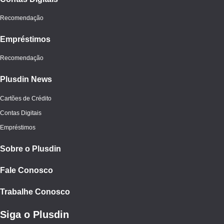
Recomendação
Empréstimos
Recomendação
Plusdin News
Cartões de Crédito
Contas Digitais
Empréstimos
Sobre o Plusdin
Fale Conosco
Trabalhe Conosco
Siga o Plusdin