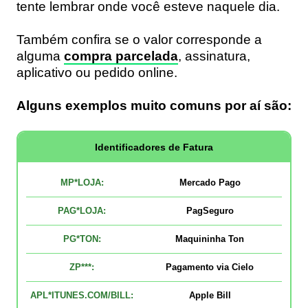
tente lembrar onde você esteve naquele dia.
Também confira se o valor corresponde a
alguma
compra parcelada
, assinatura,
aplicativo ou pedido online.
Alguns exemplos muito comuns por aí são:
Identificadores de Fatura
MP*LOJA:
Mercado Pago
PAG*LOJA:
PagSeguro
PG*TON:
Maquininha Ton
ZP***:
Pagamento via Cielo
APL*ITUNES.COM/BILL:
Apple Bill