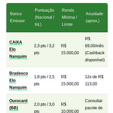
Pontuação
Renda
Banco
Anuidade
(Nacional /
Mínima /
Emissor
(aprox.)
Int.)
Limite
R$
CAIXA
2,3 pts / 3,2
R$
69,00/mês
Elo
pts
15.000,00
(Cashback
Nanquim
disponível)
Bradesco
1,8 pts / 2,5
R$
12x de R$
Elo
pts
15.000,00
113,00
Nanquim
Ourocard
Consultar
2,0 pts / 3,0
R$
(BB)
pacote de
pts
10.000,00