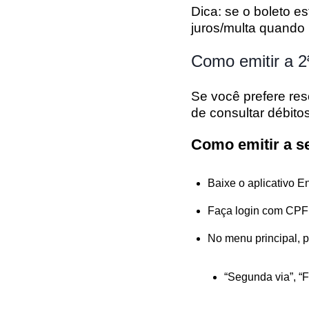
Dica: se o boleto e
juros/multa quando 
Como emitir a 2ª
Se você prefere reso
de consultar débitos
Como emitir a s
Baixe o aplicativo
En
Faça login com CPF 
No menu principal, p
“Segunda via”
,
“F