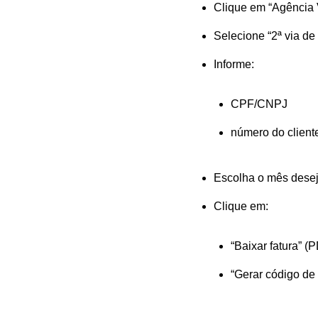
Clique em
“Agência V
Selecione
“2ª via de
Informe:
CPF/CNPJ
número do client
Escolha o mês dese
Clique em:
“Baixar fatura”
(P
“Gerar código de 