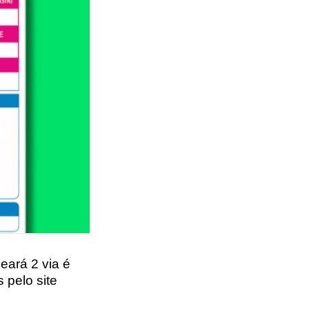
eará 2 via
é
s pelo
site