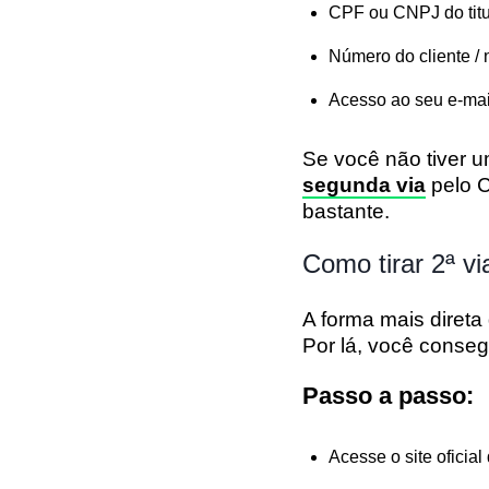
CPF ou CNPJ
do tit
Número do cliente /
Acesso ao seu e-mail
Se você não tiver u
segunda via
pelo 
bastante.
Como tirar 2ª vi
A forma mais direta 
Por lá, você conseg
Passo a passo:
Acesse o site oficial