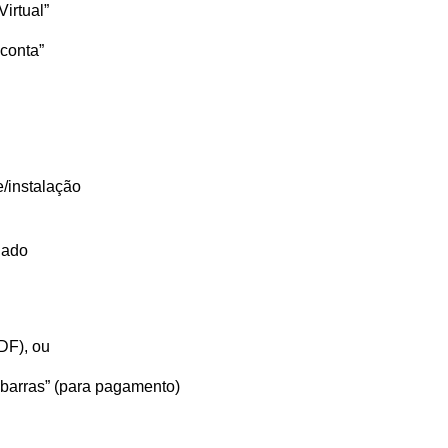
irtual”
 conta”
e/instalação
jado
DF), ou
barras”
(para pagamento)