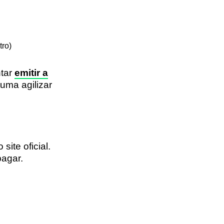
tro)
ntar
emitir a
uma agilizar
site oficial.
pagar.