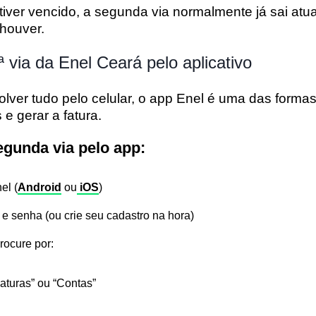
stiver vencido, a segunda via normalmente já sai
atu
houver.
 via da Enel Ceará pelo aplicativo
lver tudo pelo celular, o
app Enel
é uma das formas 
 e gerar a fatura.
egunda via pelo app:
el
(
Android
ou
iOS
)
e senha (ou crie seu cadastro na hora)
rocure por:
aturas”
ou
“Contas”