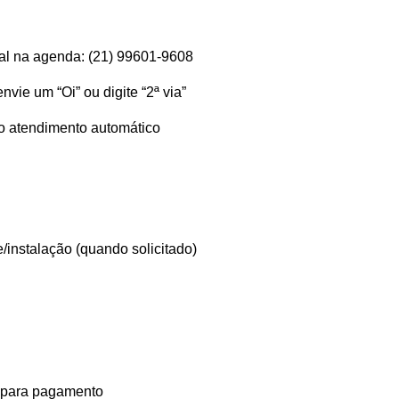
ial na agenda:
(21) 99601-9608
envie um
“Oi”
ou digite
“2ª via”
do atendimento automático
e/instalação
(quando solicitado)
para pagamento