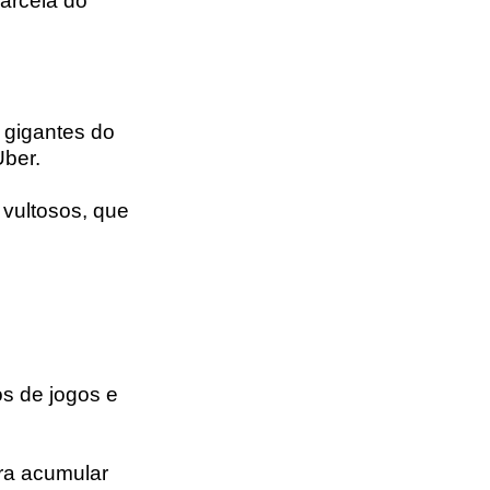
parcela do
e gigantes do
Uber.
 vultosos, que
os de jogos e
ra acumular