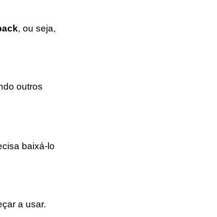
back
, ou seja,
ndo outros
cisa baixá-lo
eçar a usar.