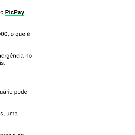
do
PicPay
000, o que é
mergência no
is.
suário pode
os, uma