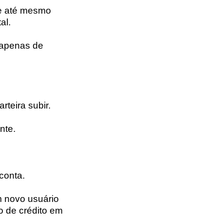
 e até mesmo
al.
 apenas de
rteira subir.
nte.
 conta.
m novo usuário
o de crédito em