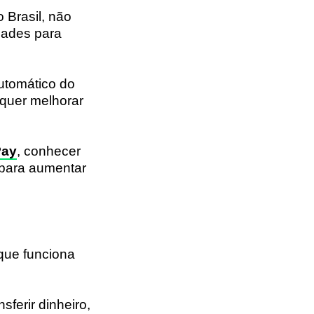
 Brasil, não
dades para
utomático do
quer melhorar
Pay
, conhecer
o para aumentar
que funciona
ansferir dinheiro,