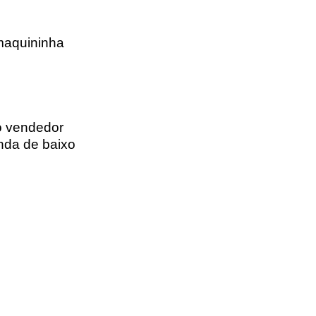
maquininha
o vendedor
nda de baixo