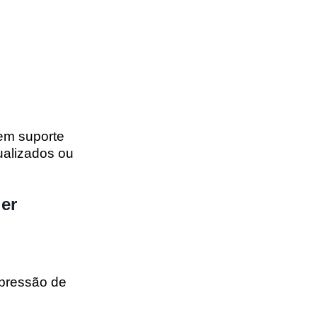
em suporte
ualizados ou
er
mpressão de