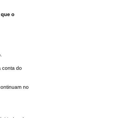
 que o
.
a conta do
 continuam no