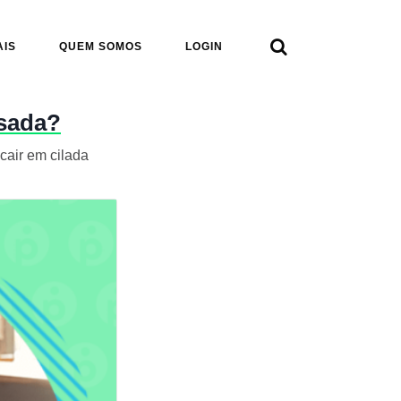

AIS
QUEM SOMOS
LOGIN
usada?
air em cilada