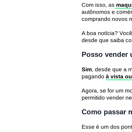
Com isso, as
maqui
autônomos e comérc
comprando novos mo
A boa notícia? Vo
desde que saiba co
Posso vender 
Sim
, desde que a m
pagando
à vista o
Agora, se for um m
permitido vender n
Como passar m
Esse é um dos pont