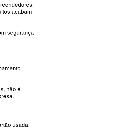
preendedores,
uitos acabam
com segurança
ipamento
s, não é
presa.
rtão usada: