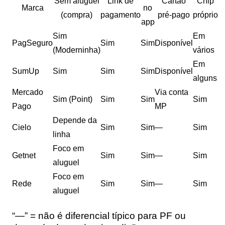
Sem aluguel
Link de
Cartão
Chip
Marca
no
(compra)
pagamento
pré-pago
próprio
app
Sim
Em
PagSeguro
Sim
Sim
Disponível
(Moderninha)
vários
Em
SumUp
Sim
Sim
Sim
Disponível
alguns
Mercado
Via conta
Sim (Point)
Sim
Sim
Sim
Pago
MP
Depende da
Cielo
Sim
Sim
—
Sim
linha
Foco em
Getnet
Sim
Sim
—
Sim
aluguel
Foco em
Rede
Sim
Sim
—
Sim
aluguel
“—” = não é diferencial típico para PF ou