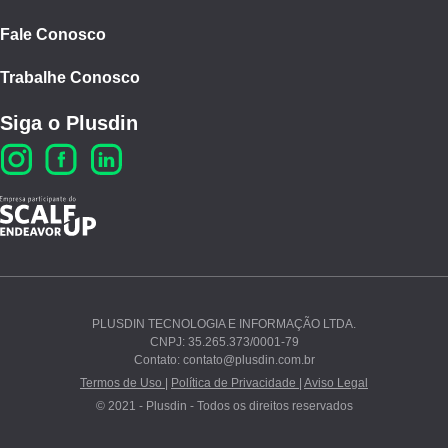
Fale Conosco
Trabalhe Conosco
Siga o Plusdin
PLUSDIN TECNOLOGIA E INFORMAÇÃO LTDA.
CNPJ: 35.265.373/0001-79
Ao continuar navegando, você concorda com nossos
Contato: contato@plusdin.com.br
Termos de Uso
e
Polí­tica de Privacidade
.
Termos de Uso |
Política de Privacidade |
Aviso Legal
© 2021 - Plusdin - Todos os direitos reservados
PROSSEGUIR