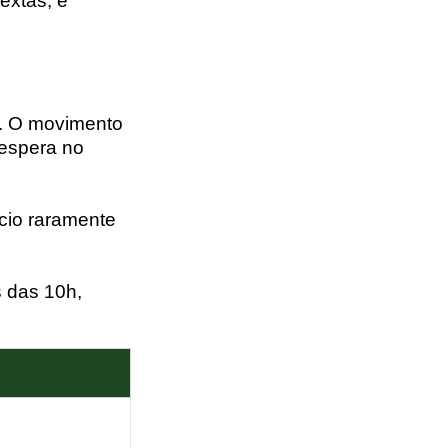
extas, é
. O movimento
 espera no
cio raramente
s das 10h,