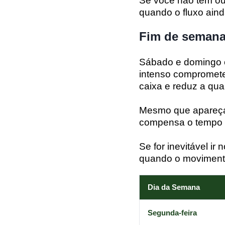
Se você não tem out
quando o fluxo aind
Fim de semana:
Sábado e domingo 
intenso compromete
caixa e reduz a qu
Mesmo que apareçam
compensa o tempo p
Se for inevitável i
quando o moviment
Dia da Semana
Segunda-feira