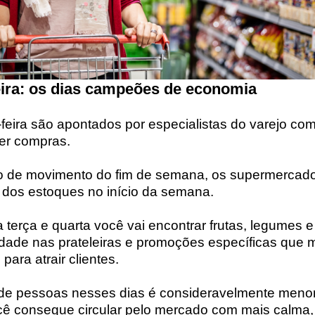
feira: os dias campeões de economia
a-feira são apontados por especialistas do varejo co
zer compras.
co de movimento do fim de semana, os supermercado
 dos estoques no início da semana.
a terça e quarta você vai encontrar frutas, legumes 
edade nas prateleiras e promoções específicas que 
ara atrair clientes.
o de pessoas nesses dias é consideravelmente meno
cê consegue circular pelo mercado com mais calma