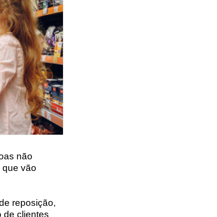
soas não
r que vão
 de reposição,
de clientes