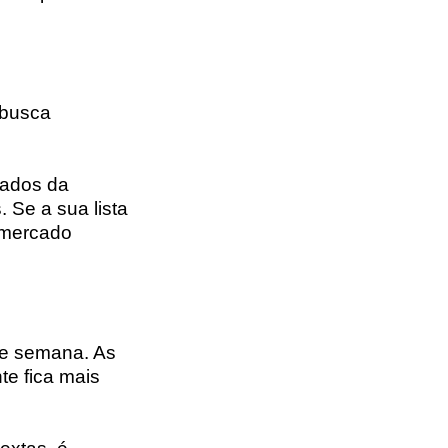
 busca
eados da
. Se a sua lista
ermercado
 de semana. As
te fica mais