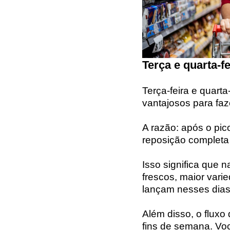
Terça e quarta-
Terça-feira e quart
vantajosos para fa
A razão: após o pi
reposição completa
Isso significa que n
frescos, maior vari
lançam nesses dias p
Além disso, o flux
fins de semana. Vo