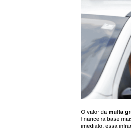
O valor da
multa g
financeira base mai
imediato, essa infr