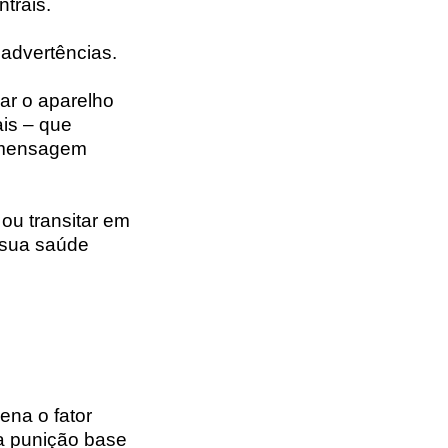
trais.
advertências.
ar o aparelho
is – que
a mensagem
ou transitar em
 sua saúde
ena o fator
 a punição base