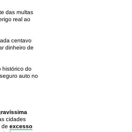
te das multas
rigo real ao
cada centavo
ar dinheiro de
histórico do
 seguro auto no
gravíssima
as cidades
s de
excesso