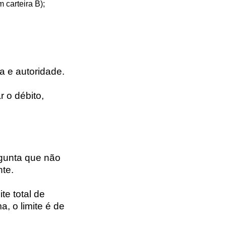
 carteira B);
a e autoridade.
 o débito,
rgunta que não
te.
e total de
, o limite é de