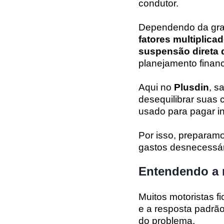
condutor.
Dependendo da grav
fatores multiplica
suspensão direta do
planejamento financ
Aqui no
Plusdin
, s
desequilibrar suas
usado para pagar in
Por isso, preparamo
gastos desnecessár
Entendendo a m
Muitos motoristas 
e a resposta padrão
do problema.