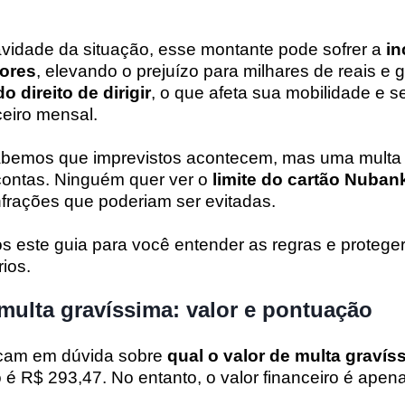
idade da situação, esse montante pode sofrer a
in
dores
, elevando o prejuízo para milhares de reais e 
 direito de dirigir
, o que afeta sua mobilidade e s
eiro mensal.
abemos que imprevistos acontecem, mas uma mult
 contas. Ninguém quer ver o
limite do cartão Nuban
frações que poderiam ser evitadas.
s este guia para você entender as regras e protege
ios.
ulta gravíssima: valor e pontuação
ficam em dúvida sobre
qual o valor de multa gravís
 é R$ 293,47. No entanto, o valor financeiro é apen