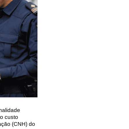
nalidade
do custo
tação (CNH) do