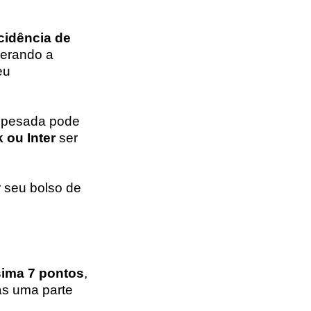
cidência de
gerando a
eu
a pesada pode
k ou Inter
ser
r seu bolso de
sima 7 pontos
,
as uma parte