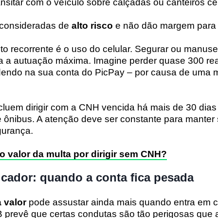
ansitar com o veículo sobre calçadas ou canteiros cen
 consideradas de
alto risco
e não dão margem para 
o recorrente é o uso do celular. Segurar ou manuse
ra a autuação máxima. Imagine perder quase 300 rea
ndendo na sua conta do PicPay – por causa de um
luem dirigir com a CNH vencida há mais de 30 dias 
e ônibus. A atenção deve ser constante para manter
gurança.
o valor da multa por dirigir sem CNH?
licador: quando a conta fica pesada
 valor
pode assustar ainda mais quando entra em c
B prevê que certas condutas são tão perigosas que