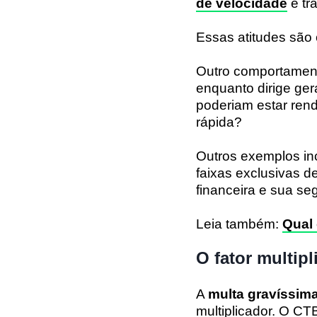
de velocidade
e tr
Essas atitudes são
Outro comportament
enquanto dirige ge
poderiam estar re
rápida?
Outros exemplos inc
faixas exclusivas d
financeira e sua se
Leia também:
Qual 
O fator multip
A
multa gravíssima
multiplicador. O CT