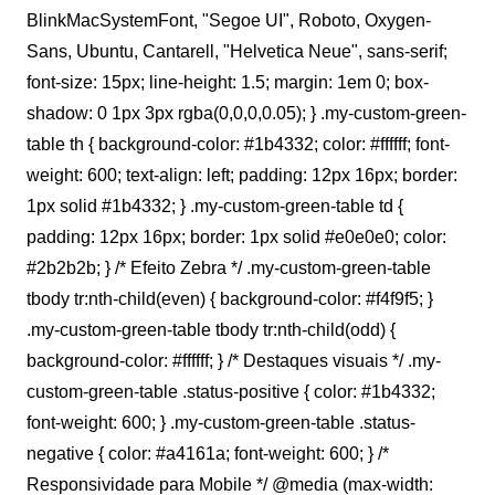
BlinkMacSystemFont, "Segoe UI", Roboto, Oxygen-
Sans, Ubuntu, Cantarell, "Helvetica Neue", sans-serif;
font-size: 15px; line-height: 1.5; margin: 1em 0; box-
shadow: 0 1px 3px rgba(0,0,0,0.05); } .my-custom-green-
table th { background-color: #1b4332; color: #ffffff; font-
weight: 600; text-align: left; padding: 12px 16px; border:
1px solid #1b4332; } .my-custom-green-table td {
padding: 12px 16px; border: 1px solid #e0e0e0; color:
#2b2b2b; } /* Efeito Zebra */ .my-custom-green-table
tbody tr:nth-child(even) { background-color: #f4f9f5; }
.my-custom-green-table tbody tr:nth-child(odd) {
background-color: #ffffff; } /* Destaques visuais */ .my-
custom-green-table .status-positive { color: #1b4332;
font-weight: 600; } .my-custom-green-table .status-
negative { color: #a4161a; font-weight: 600; } /*
Responsividade para Mobile */ @media (max-width: