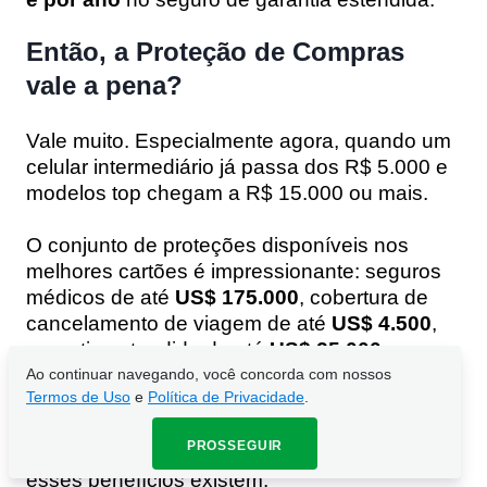
Então, a Proteção de Compras
vale a pena?
Vale muito. Especialmente agora, quando um
celular intermediário já passa dos R$ 5.000 e
modelos top chegam a R$ 15.000 ou mais.
O conjunto de proteções disponíveis nos
melhores cartões é impressionante: seguros
médicos de até
US$ 175.000
, cobertura de
cancelamento de viagem de até
US$ 4.500
,
garantia estendida de até
US$ 25.000 por
ano
.
Ao continuar navegando, você concorda com nossos
Termos de Uso
e
Polí­tica de Privacidade
.
Tudo isso já pago!
O que falta, na maior
PROSSEGUIR
parte das vezes, é o portador saber que
esses benefícios existem.