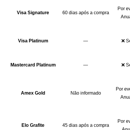
Por e
Visa Signature
60 dias após a compra
Anua
Visa Platinum
—
❌ S
Mastercard Platinum
—
❌ S
Por ev
Amex Gold
Não informado
Anua
Por e
Elo Grafite
45 dias após a compra
Anu