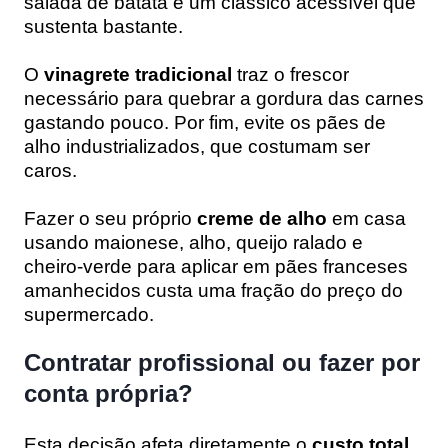
salada de batata é um clássico acessível que
sustenta bastante.
O
vinagrete tradicional
traz o frescor
necessário para quebrar a gordura das carnes
gastando pouco. Por fim, evite os pães de
alho industrializados, que costumam ser
caros.
Fazer o seu próprio
creme de alho
em casa
usando maionese, alho, queijo ralado e
cheiro-verde para aplicar em pães franceses
amanhecidos custa uma fração do preço do
supermercado.
Contratar profissional ou fazer por
conta própria?
Esta decisão afeta diretamente o
custo total