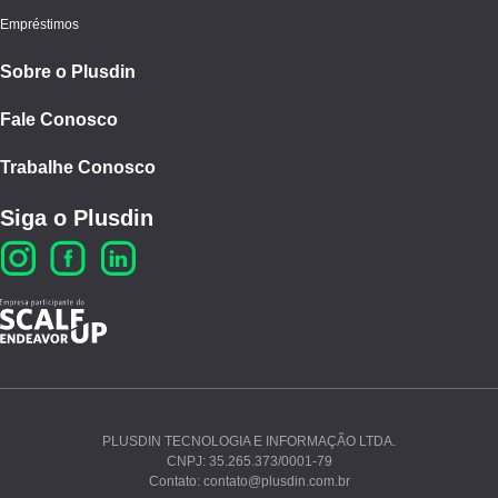
Empréstimos
Sobre o Plusdin
Fale Conosco
Trabalhe Conosco
Siga o Plusdin
PLUSDIN TECNOLOGIA E INFORMAÇÃO LTDA.
CNPJ: 35.265.373/0001-79
Ao continuar navegando, você concorda com nossos
Contato: contato@plusdin.com.br
Termos de Uso
e
Polí­tica de Privacidade
.