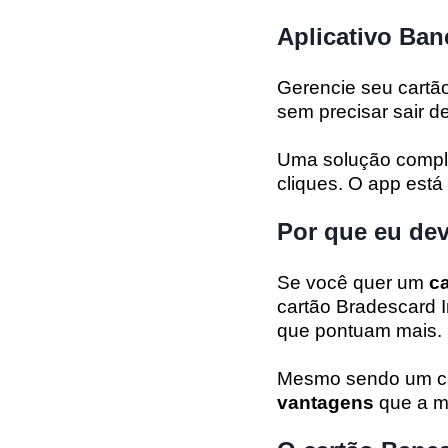
Aplicativo Ba
Gerencie seu cartã
sem precisar sair d
Uma solução comple
cliques. O app está
Por que eu dev
Se você quer um
c
cartão Bradescard I
que pontuam mais.
Mesmo sendo um cart
vantagens
que a ma