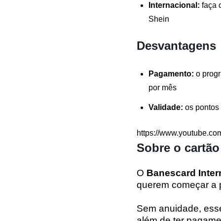
Internacional:
faça 
Shein
Desvantagens
Pagamento:
o prog
por mês
Validade:
os pontos
https://www.youtube.c
Sobre o cartão
O
Banescard Inter
querem começar a 
Sem anuidade, ess
além de ter pagame