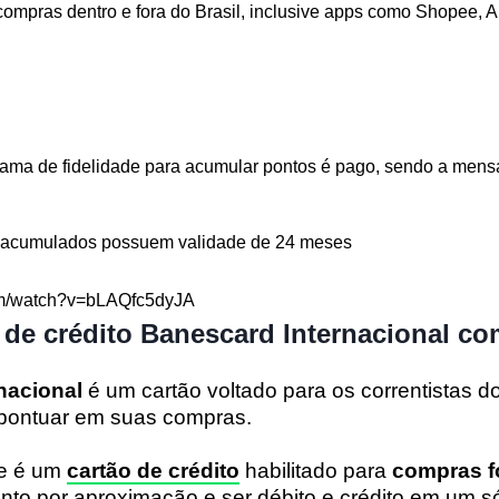
compras dentro e fora do Brasil, inclusive apps como Shopee, A
rama de fidelidade para acumular pontos é pago, sendo a men
 acumulados possuem validade de 24 meses
om/watch?v=bLAQfc5dyJA
 de crédito Banescard Internacional c
nacional
é um cartão voltado para os correntistas 
pontuar em suas compras.
e é um
cartão de crédito
habilitado para
compras fo
nto por aproximação e ser débito e crédito em um s