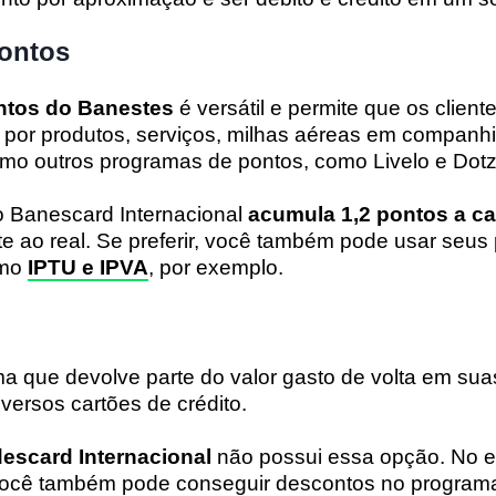
pontos
ntos do Banestes
é versátil e permite que os clien
por produtos, serviços, milhas aéreas em companh
smo outros programas de pontos, como Livelo e Dot
o Banescard Internacional
acumula 1,2 pontos a ca
e ao real. Se preferir, você também pode usar seus
omo
IPTU e IPVA
, por exemplo.
ema que devolve parte do valor gasto de volta em su
iversos cartões de crédito.
escard Internacional
não possui essa opção. No en
você também pode conseguir descontos no progra