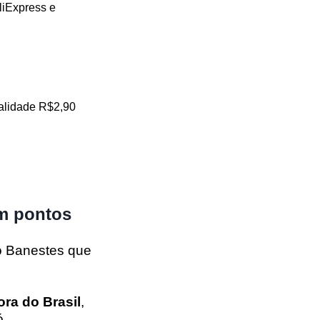
liExpress e
salidade R$2,90
om pontos
do Banestes que
ra do Brasil
,
ó.