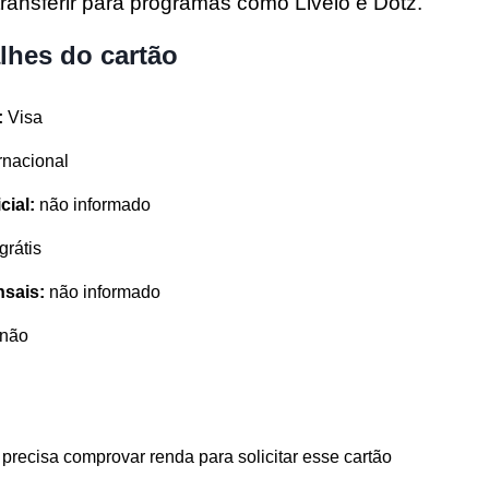
ransferir para programas como Livelo e Dotz.
alhes do cartão
:
Visa
rnacional
icial:
não informado
grátis
nsais:
não informado
não
 precisa comprovar renda para solicitar esse cartão