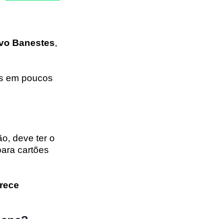
ivo Banestes
,
as em poucos
ão, deve ter o
para cartões
rece