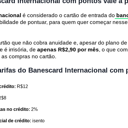
card Internacional com pontos vale a 
nacional
é considerado o cartão de entrada do
banc
ibilidade de pontuar, para quem quer começar nesse
artão que não cobra anuidade e, apesar do plano de
 é irrisória, de
apenas R$2,90 por mês
, o que co
a as compras no cartão.
arifas do Banescard Internacional com
 crédito:
R$12
R$8
as no crédito:
2%
ial de crédito:
isento