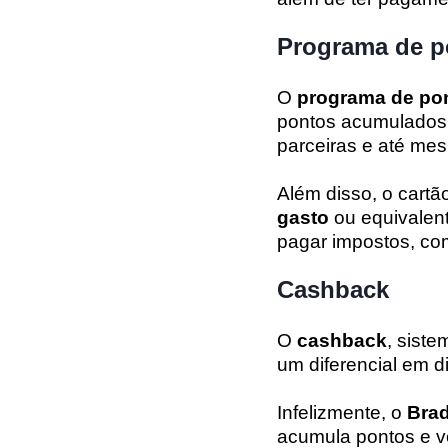
Programa de 
O
programa de po
pontos acumulados 
parceiras e até me
Além disso, o cartã
gasto
ou equivalent
pagar impostos, c
Cashback
O
cashback
, sist
um diferencial em d
Infelizmente, o
Brad
acumula pontos e 