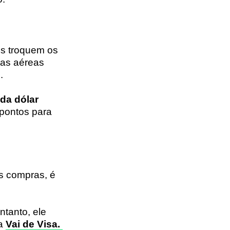
tes troquem os
ias aéreas
z.
da dólar
 pontos para
as compras, é
tanto, ele
ma
Vai de Visa.