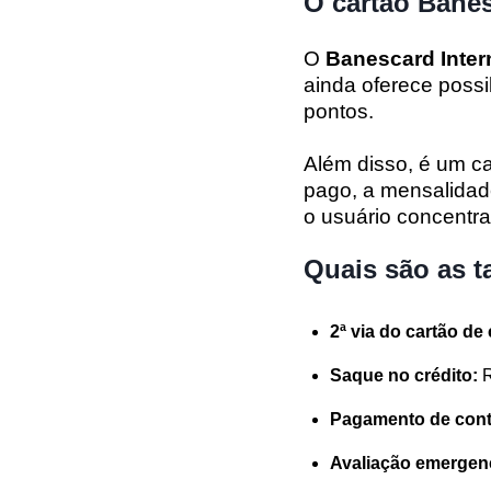
O cartão Banes
O
Banescard Inter
ainda oferece poss
pontos.
Além disso, é um c
pago, a mensalidade
o usuário concentr
Quais são as t
2ª via do cartão de
Saque no crédito:
Pagamento de cont
Avaliação emergenc