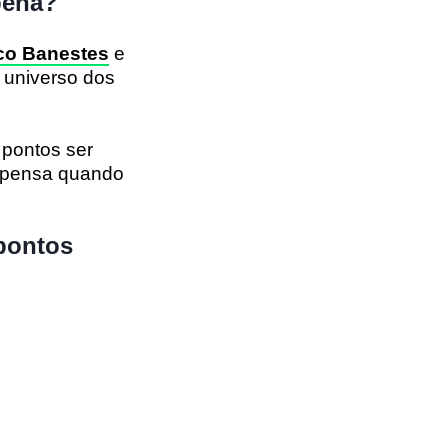
pena?
o Banestes
e
 universo dos
 pontos ser
mpensa quando
 pontos