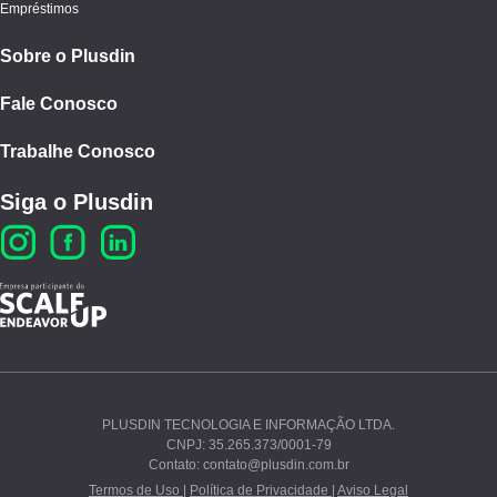
Empréstimos
Sobre o Plusdin
Fale Conosco
Trabalhe Conosco
Siga o Plusdin
PLUSDIN TECNOLOGIA E INFORMAÇÃO LTDA.
CNPJ: 35.265.373/0001-79
Ao continuar navegando, você concorda com nossos
Contato: contato@plusdin.com.br
Termos de Uso
e
Polí­tica de Privacidade
.
Termos de Uso |
Política de Privacidade |
Aviso Legal