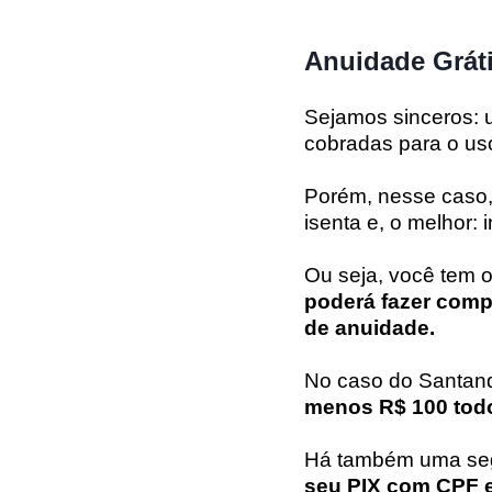
Anuidade Grát
Sejamos sinceros: 
cobradas para o uso
Porém, nesse caso,
isenta e, o melhor: 
Ou seja, você tem 
poderá fazer comp
de anuidade.
No caso do Santande
menos R$ 100 todo
Há também uma segu
seu PIX com CPF e/