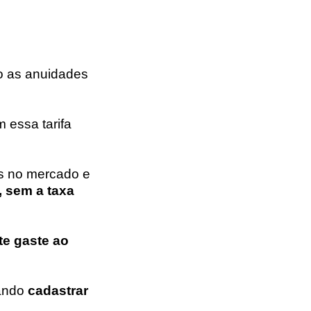
o as anuidades
 essa tarifa
ns no mercado e
, sem a taxa
te gaste ao
tando
cadastrar