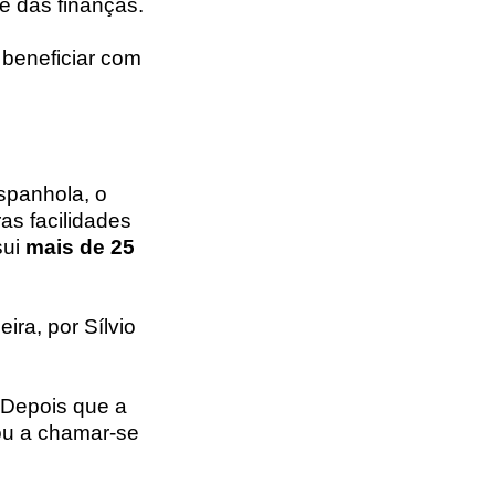
le das finanças.
beneficiar com
espanhola, o
as facilidades
sui
mais de 25
ira, por Sílvio
 Depois que a
ou a chamar-se