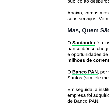
público ao desburocr
Abaixo, vamos most
seus serviços. Vem
Mas, Quem São
O
Santander
é a in
banco ibérico chego
e oportunidades de 
milhões de corrent
O
Banco PAN
, por
Santos (sim, ele me
Em seguida, a inst
empresa foi adquir
de Banco PAN.