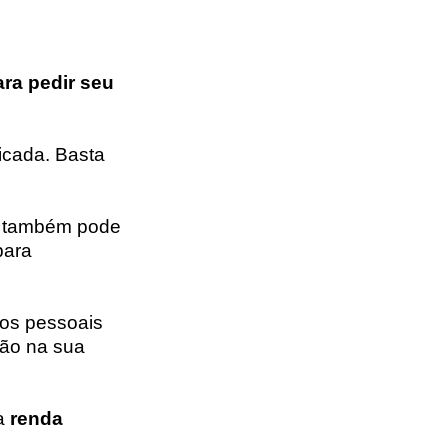
ara pedir seu
licada. Basta
cê também pode
para
os pessoais
tão na sua
a
renda