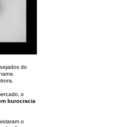
sejados do
 chama
trora.
mercado, o
sem burocracia
uistaram o