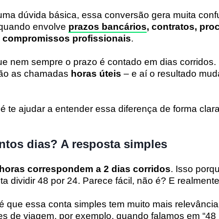
uma dúvida básica, essa conversão gera muita conf
e quando envolve
prazos bancários
, contratos, pr
u compromissos profissionais
.
ue nem sempre o prazo é contado em dias corridos.
 são as chamadas
horas úteis
– e aí o resultado mud
a é te ajudar a entender essa diferença de forma clar
ntos dias? A resposta simples
 horas correspondem a 2 dias corridos
. Isso porq
a dividir 48 por 24. Parece fácil, não é? E realmente
é que essa conta simples tem muito mais relevância
es de viagem, por exemplo, quando falamos em “48 h