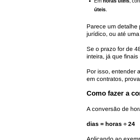
Em
horas úteis
, co
úteis
.
Parece um detalhe
jurídico, ou até um
Se o prazo for de 
inteira, já que fina
Por isso, entender a
em contratos, prov
Como fazer a co
A conversão de hor
dias = horas ÷ 24
Aplicando ao exemp