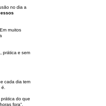
usão no dia a
ocessos
 Em muitos
a
a, prática e sem
ue cada dia tem
 é.
 prática do que
oras fora”,