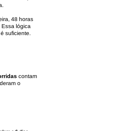
a.
ira, 48 horas
. Essa lógica
 suficiente.
orridas
contam
ideram o