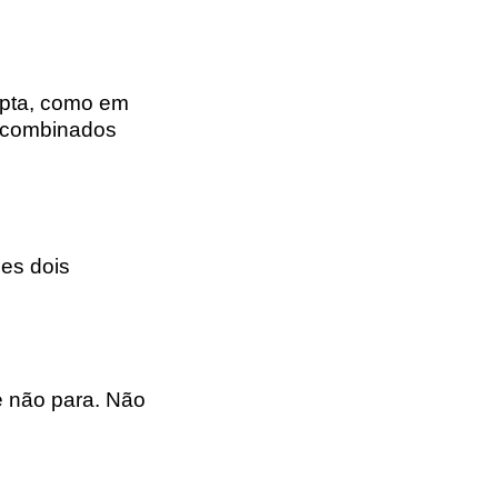
upta, como em
s combinados
ses dois
e não para. Não