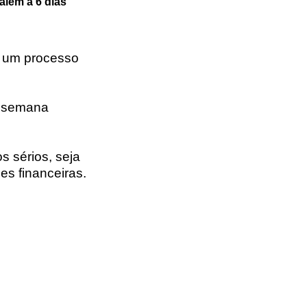
alem a 6 dias
m um processo
a semana
s sérios, seja
s financeiras.