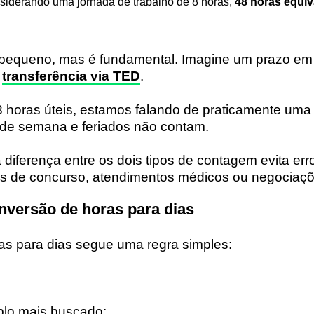
nsiderando uma jornada de trabalho de 8 horas,
48 horas equiv
 pequeno, mas é fundamental. Imagine um prazo e
a
transferência via TED
.
48 horas úteis, estamos falando de praticamente um
is de semana e feriados não contam.
 diferença entre os dois tipos de contagem evita erro
as de concurso, atendimentos médicos ou negociaçõe
nversão de horas para dias
as para dias segue uma regra simples:
lo mais buscado: