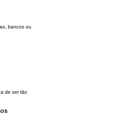
as, bancos ou
xa de ser tão
tos