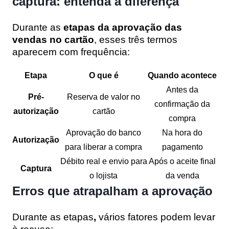
captura: entenda a diferença
Durante as
etapas da aprovação das
vendas no cartão
, esses três termos
aparecem com frequência:
Etapa
O que é
Quando acontece
Antes da
Pré-
Reserva de valor no
confirmação da
autorização
cartão
compra
Aprovação do banco
Na hora do
Autorização
para liberar a compra
pagamento
Débito real e envio para
Após o aceite final
Captura
o lojista
da venda
Erros que atrapalham a aprovação
Durante as etapas
,
vários fatores podem levar