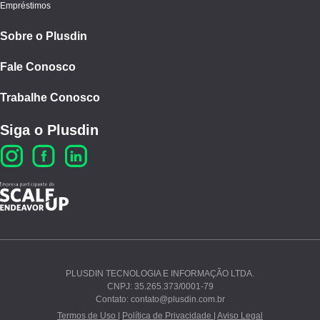
Empréstimos
Sobre o Plusdin
Fale Conosco
Trabalhe Conosco
Siga o Plusdin
PLUSDIN TECNOLOGIA E INFORMAÇÃO LTDA.
CNPJ: 35.265.373/0001-79
Ao continuar navegando, você concorda com nossos
Contato: contato@plusdin.com.br
Termos de Uso
e
Polí­tica de Privacidade
.
Termos de Uso |
Política de Privacidade |
Aviso Legal