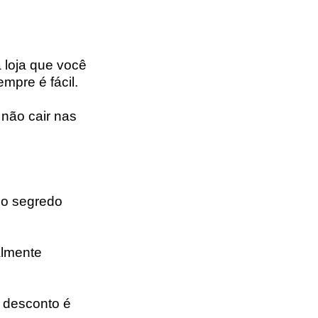
 loja que você
mpre é fácil.
não cair nas
 o segredo
almente
o desconto é