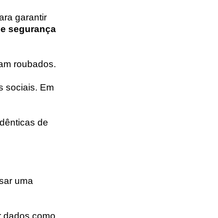
ra garantir
e segurança
jam roubados.
s sociais. Em
idênticas de
ssar uma
ar dados como