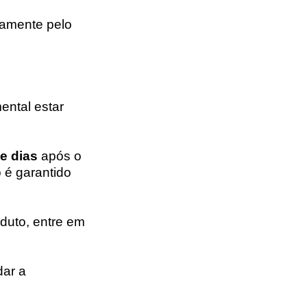
etamente pelo
ental estar
e dias
após o
o é garantido
duto, entre em
ar a