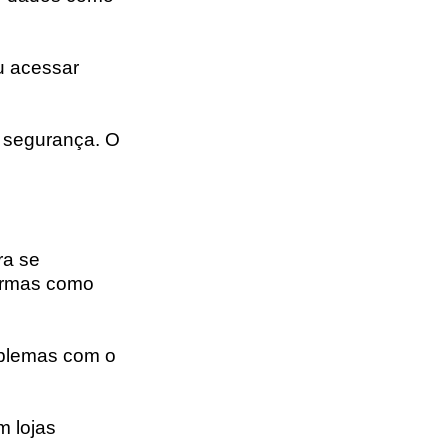
ou acessar
a segurança. O
ra se
ormas como
oblemas com o
m lojas