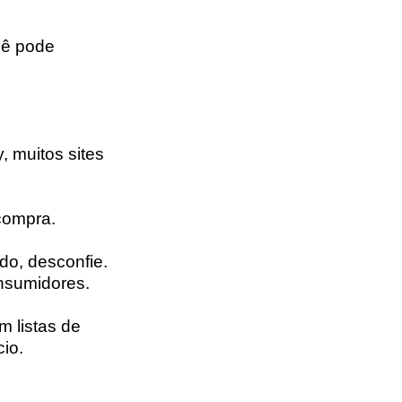
cê pode
, muitos sites
 compra.
do, desconfie.
onsumidores.
m listas de
io.