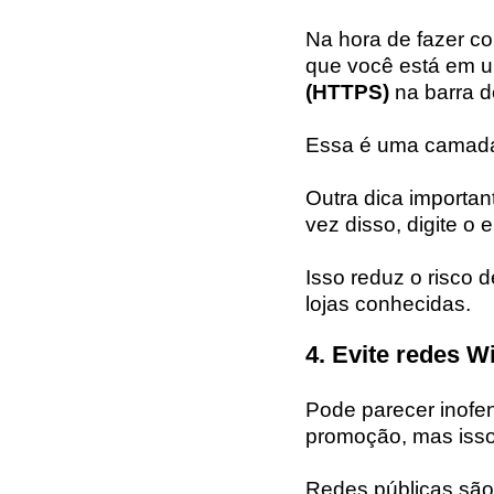
Na hora de fazer co
que você está em um
(HTTPS)
na barra d
Essa é uma camada
Outra dica importan
vez disso, digite o
Isso reduz o risco d
lojas conhecidas.
4. Evite redes W
Pode parecer inofe
promoção, mas isso
Redes públicas são