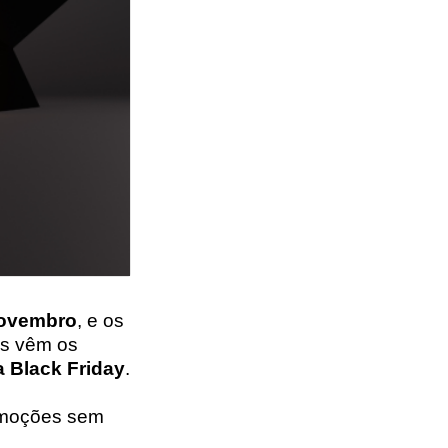
novembro
, e os
es vêm os
 Black Friday
.
romoções sem