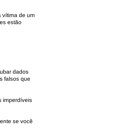
 vítima de um
ões estão
oubar dados
s falsos que
 imperdíveis
mente se você