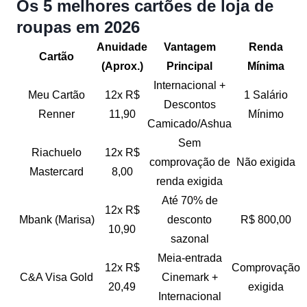
Os 5 melhores cartões de loja de
roupas em 2026
Anuidade
Vantagem
Renda
Cartão
(Aprox.)
Principal
Mínima
Internacional +
Meu Cartão
12x R$
1 Salário
Descontos
Renner
11,90
Mínimo
Camicado/Ashua
Sem
Riachuelo
12x R$
comprovação de
Não exigida
Mastercard
8,00
renda exigida
Até 70% de
12x R$
Mbank (Marisa)
desconto
R$ 800,00
10,90
sazonal
Meia-entrada
12x R$
Comprovação
C&A Visa Gold
Cinemark +
20,49
exigida
Internacional