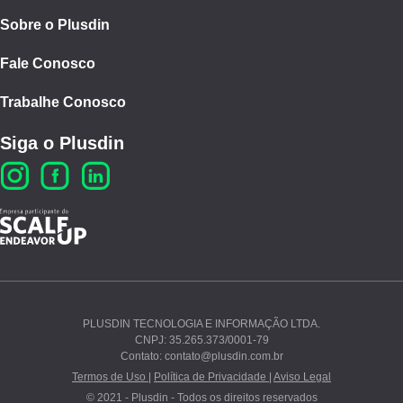
Sobre o Plusdin
Fale Conosco
Trabalhe Conosco
Siga o Plusdin
PLUSDIN TECNOLOGIA E INFORMAÇÃO LTDA.
CNPJ: 35.265.373/0001-79
Ao continuar navegando, você concorda com nossos
Contato: contato@plusdin.com.br
Termos de Uso
e
Polí­tica de Privacidade
.
Termos de Uso |
Política de Privacidade |
Aviso Legal
© 2021 - Plusdin - Todos os direitos reservados
PROSSEGUIR