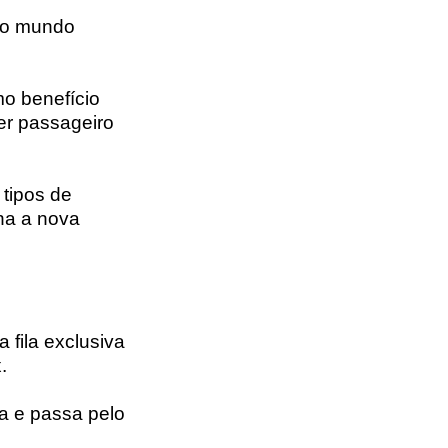
do mundo
mo benefício
er passageiro
 tipos de
na a nova
 fila exclusiva
.
a e passa pelo