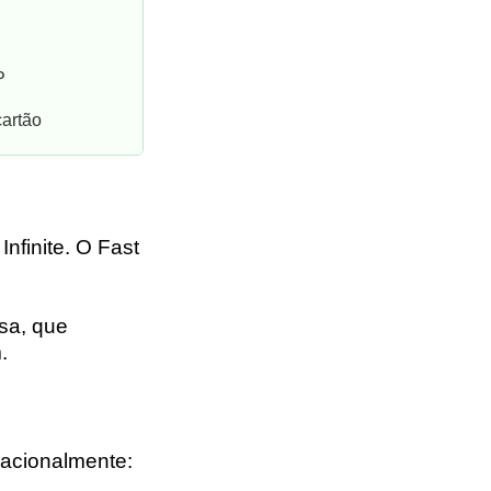
P
cartão
nfinite. O Fast
sa, que
.
nacionalmente: