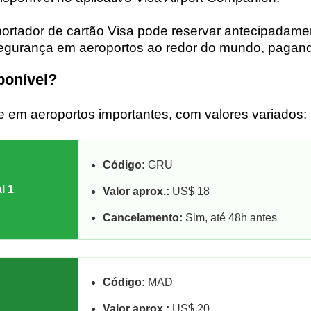
portador de cartão Visa pode reservar antecipadam
de segurança em aeroportos ao redor do mundo, pagan
ponível?
e em aeroportos importantes, com valores variados:
Código:
GRU
l 1
Valor aprox.:
US$ 18
Cancelamento:
Sim, até 48h antes
Código:
MAD
Valor aprox.:
US$ 20