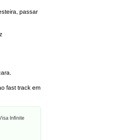
steira, passar
z
ara.
ao fast track em
isa Infinite