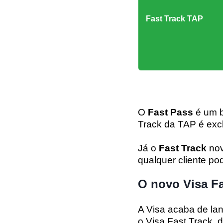
Fast Track TAP
O
Fast Pass
é um b
Track da TAP é exc
Já o
Fast Track
nov
qualquer cliente p
O novo Visa F
A Visa acaba de la
o Visa Fast Track, 