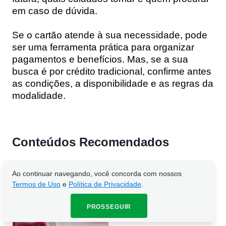
em caso de dúvida.
Se o cartão atende à sua necessidade, pode
ser uma ferramenta prática para organizar
pagamentos e benefícios. Mas, se a sua
busca é por crédito tradicional, confirme antes
as condições, a disponibilidade e as regras da
modalidade.
Conteúdos Recomendados
Ao continuar navegando, você concorda com nossos
Cartão para posto de
Termos de Uso
e
Polí­tica de Privacidade
.
gasolina: 5 opções para
economizar mais
PROSSEGUIR