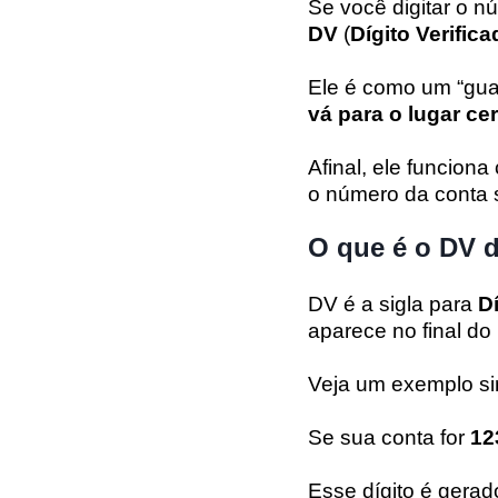
Se você digitar o n
DV
(
Dígito Verifica
Ele é como um “gua
vá para o lugar cer
Afinal, ele funcion
o número da conta s
O que é o DV 
DV é a sigla para
Dí
aparece no final d
Veja um exemplo si
Se sua conta for
12
Esse dígito é gerad