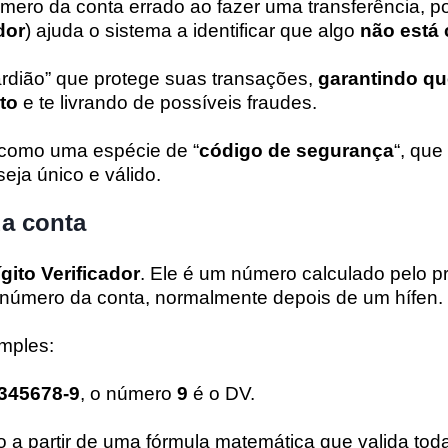
úmero da conta errado ao fazer uma transferência, p
dor
) ajuda o sistema a identificar que algo
não está 
rdião” que protege suas transações,
garantindo qu
to
e te livrando de possíveis fraudes.
a como uma espécie de “
código de segurança
“, qu
eja único e válido.
da conta
gito Verificador
. Ele é um número calculado pelo p
o número da conta, normalmente depois de um hífen.
mples:
345678-9
, o número
9
é o DV.
o a partir de uma fórmula matemática que valida to