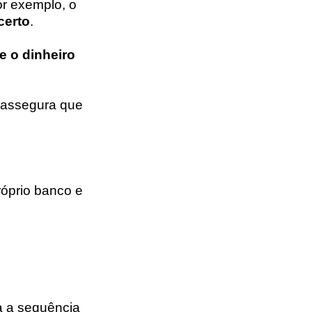
or exemplo, o
certo
.
e o dinheiro
e assegura que
róprio banco e
da a sequência