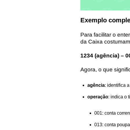
Exemplo complet
Para facilitar o e
da Caixa costumam
1234 (agência) – 
Agora, o que signifi
agência
: identifica
operação
: indica o 
001: conta corren
013: conta poup