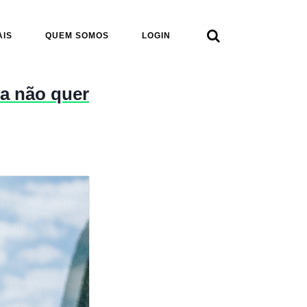

AIS
QUEM SOMOS
LOGIN
oa não quer