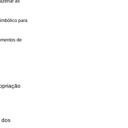
mazenar as
simbólico para
omentos de
opriação
 dos