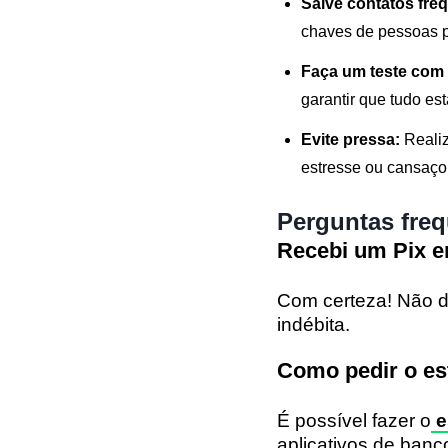
Salve contatos fre
chaves de pessoas p
Faça um teste com 
garantir que tudo est
Evite pressa:
Realiz
estresse ou cansaço
Perguntas fre
Recebi um Pix e
Com certeza! Não d
indébita.
Como pedir o es
É possível fazer o
e
aplicativos de banc