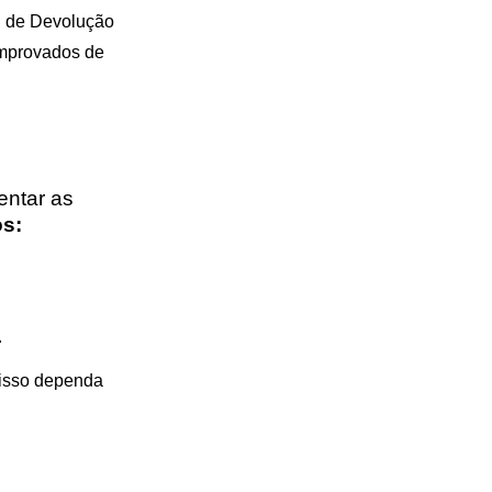
l de Devolução
omprovados de
entar as
s:
.
a isso dependa