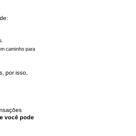
de:
s.
 um caminho para
 por isso,
ansações
ue você pode