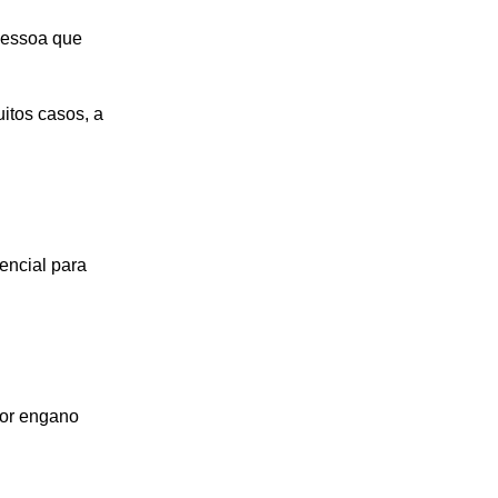
 pessoa que
itos casos, a
sencial para
por engano