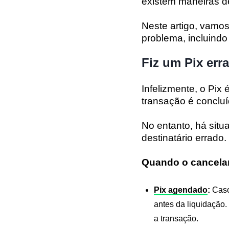
existem maneiras de
Neste artigo, vamos
problema, incluindo 
Fiz um Pix err
Infelizmente, o Pi
transação é concluí
No entanto, há situ
destinatário errado.
Quando o cancelam
Pix agendado
:
Caso 
antes da liquidação
a transação.