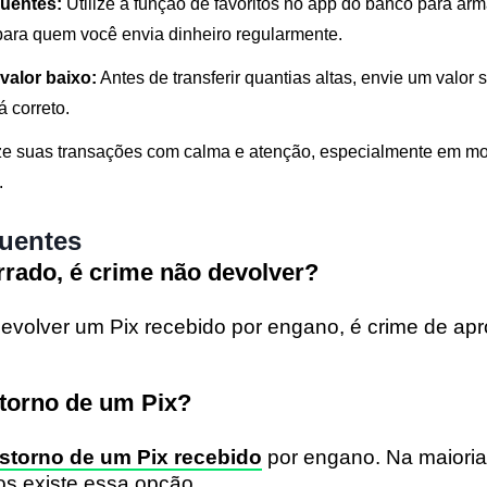
quentes:
Utilize a função de favoritos no app do banco para ar
ara quem você envia dinheiro regularmente.
valor baixo:
Antes de transferir quantias altas, envie um valor 
á correto.
e suas transações com calma e atenção, especialmente em m
.
quentes
rrado, é crime não devolver?
evolver um Pix recebido por engano, é crime de apr
torno de um Pix?
storno de um Pix recebido
por engano. Na maioria
os existe essa opção.