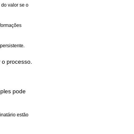
 do valor se o
nformações
persistente.
r o processo.
mples pode
inatário estão