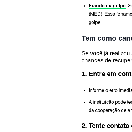
Fraude ou golpe
:
Se
(MED). Essa ferrame
golpe.
Tem como canc
Se você já realizou
chances de recuper
1. Entre em con
Informe o erro imedi
A instituição pode t
da cooperação de am
2. Tente contato