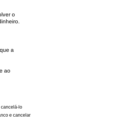
lver o
dinheiro.
 que a
ue ao
 cancelá-lo
anco e cancelar