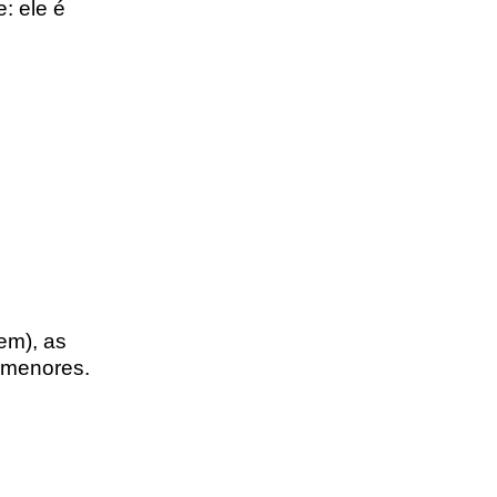
: ele é
em), as
s menores.