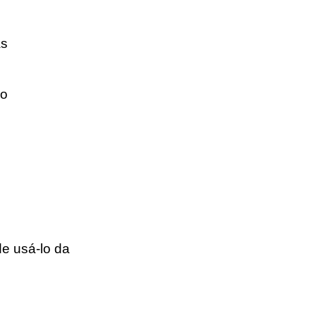
as
 o
de usá-lo da