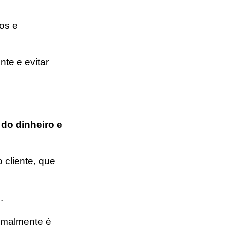
tos e
te e evitar
 do dinheiro e
 cliente, que
.
rmalmente é