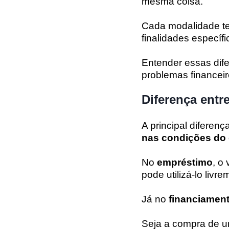
mesma coisa.
Cada modalidade te
finalidades específi
Entender essas dife
problemas financeir
Diferença entr
A principal diferen
nas condições do 
No
empréstimo
, o
pode utilizá-lo livre
Já no
financiamen
Seja a compra de u