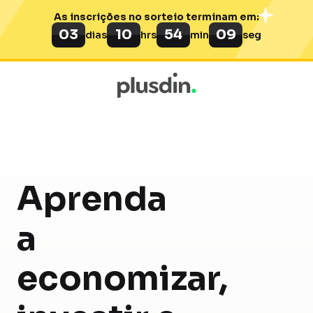
As inscrições no sorteio terminam em:
03
10
54
09
dias
hrs
min
seg
Aprenda
a
economizar,