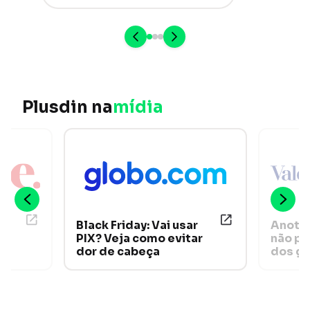
Plusdin na
mídia
Black Friday: Vai usar
Anote 
PIX? Veja como evitar
não pe
dor de cabeça
dos ga