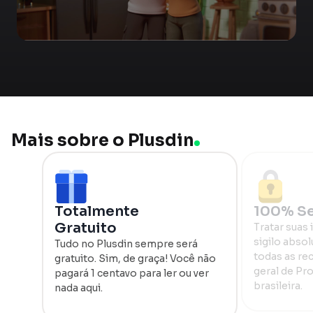
Mais sobre o Plusdin
Totalmente
100% S
Gratuito
Tratar suas
sigilo absol
Tudo no Plusdin sempre será
todas as re
gratuito. Sim, de graça! Você não
geral de Pr
pagará 1 centavo para ler ou ver
brasileira.
nada aqui.