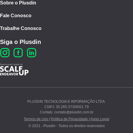
Sobre o Plusdin
Fale Conosco
Trabalhe Conosco
Siga o Plusdin
PLUSDIN TECNOLOGIA E INFORMAÇÃO LTDA.
CNPJ: 35.265.373/0001-79
Ao continuar navegando, você concorda com nossos
Contato: contato@plusdin.com.br
Termos de Uso
e
Polí­tica de Privacidade
.
Termos de Uso |
Política de Privacidade |
Aviso Legal
© 2021 - Plusdin - Todos os direitos reservados
PROSSEGUIR