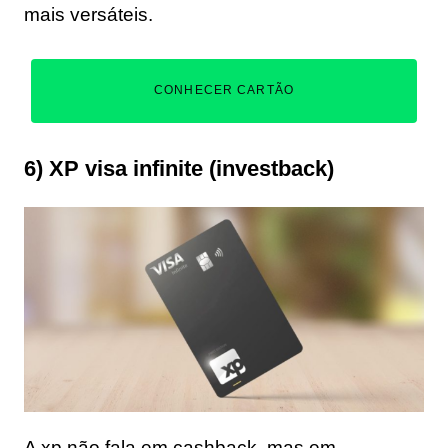
mais versáteis.
CONHECER CARTÃO
6) XP visa infinite (investback)
A xp não fala em cashback, mas em