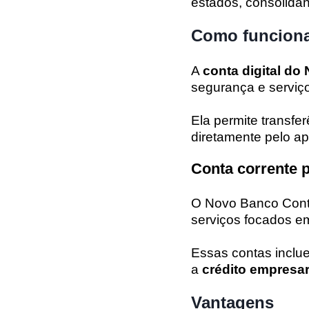
estados, consolida
Como funciona 
A
conta digital d
segurança e serviços
Ela permite transfe
diretamente pelo apl
Conta corrente 
O Novo Banco Conti
serviços focados em
Essas contas inclu
a
crédito empresari
Vantagens