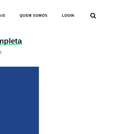

AIS
QUEM SOMOS
LOGIN
mpleta
s