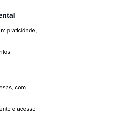
ental
m praticidade,
ntos
resas, com
ento e acesso