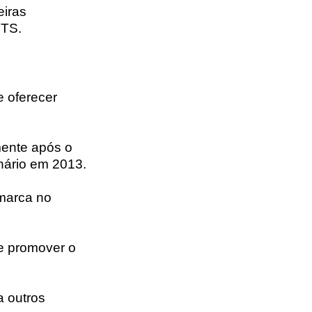
eiras
TS.
e oferecer
mente após o
onário em 2013.
marca no
e promover o
a outros