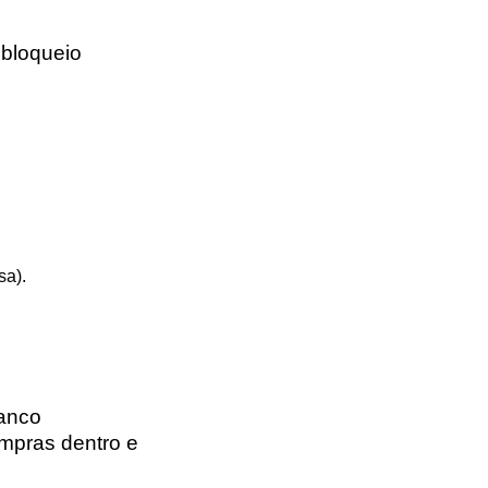
 bloqueio
sa).
anco
ompras dentro e