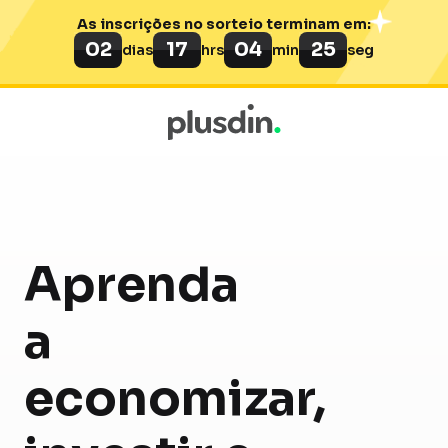
As inscrições no sorteio terminam em:
02
17
04
24
dias
hrs
min
seg
Aprenda
a
economizar,