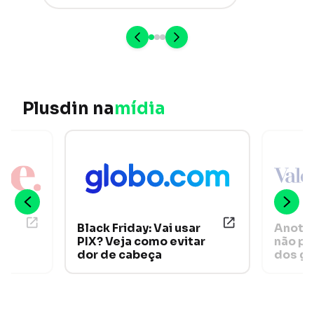
Plusdin na
mídia
Black Friday: Vai usar
Anote 
PIX? Veja como evitar
não pe
dor de cabeça
dos ga