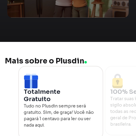
Mais sobre o Plusdin
Totalmente
100% S
Gratuito
Tratar suas
sigilo absol
Tudo no Plusdin sempre será
todas as re
gratuito. Sim, de graça! Você não
geral de Pr
pagará 1 centavo para ler ou ver
brasileira.
nada aqui.