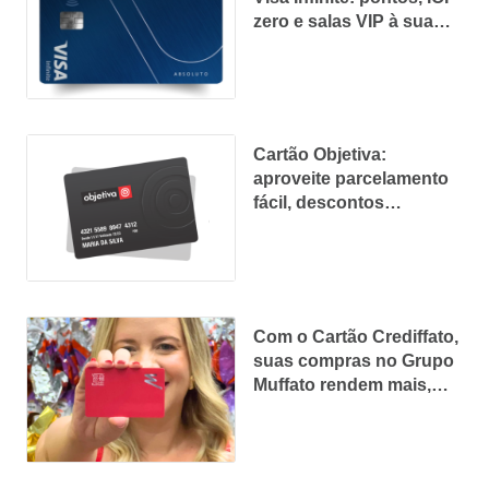
zero e salas VIP à sua
disposição
Cartão Objetiva:
aproveite parcelamento
fácil, descontos
exclusivos e aprovação
rápida
Com o Cartão Crediffato,
suas compras no Grupo
Muffato rendem mais,
com descontos
exclusivos, frete grátis e
até 40 dias para pagar