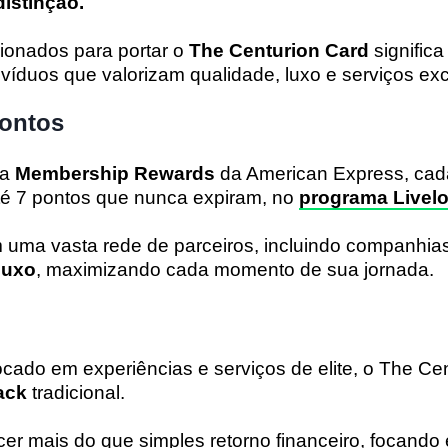
distinção.
cionados para portar o
The Centurion Card
significa
divíduos que valorizam qualidade, luxo e serviços exc
ontos
ma
Membership Rewards
da American Express, cada
té 7 pontos que nunca expiram, no
programa Livelo
m uma vasta rede de parceiros, incluindo companhias
luxo
, maximizando cada momento de sua jornada.
ocado em experiências e serviços de elite, o The Ce
ack
tradicional.
ecer mais do que simples retorno financeiro, focando