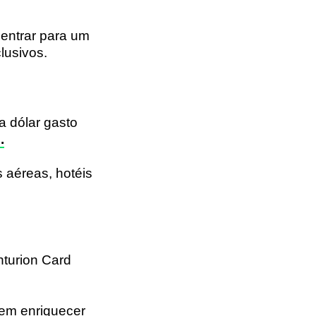
 entrar para um
lusivos.
 dólar gasto
.
 aéreas, hotéis
nturion Card
 em enriquecer