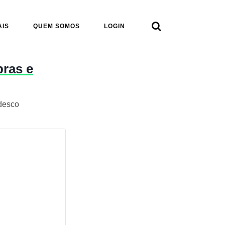

AIS
QUEM SOMOS
LOGIN
pras e
adesco