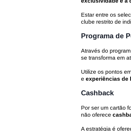
exclusividade e a 
Estar entre os sele
clube restrito de in
Programa de P
Através do progra
se transforma em a
Utilize os pontos e
e
experiências de 
Cashback
Por ser um cartão f
não oferece
cashb
A estratégia é ofer