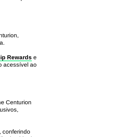
turion,
a.
ip Rewards
e
o acessível ao
he Centurion
usivos,
, conferindo