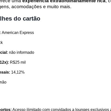
ferece uma
experiência extraordinariamente rica
, 
agens, acomodações e muito mais.
alhes do cartão
:
American Express
ck
icial:
não informado
(12x):
R$25 mil
nsais:
14,12%
não
ortos:
Acesso ilimitado com convidados a lounges exclusivos 