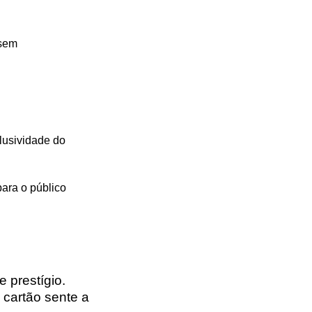
 sem
lusividade do
para o público
 prestígio.
 cartão sente a