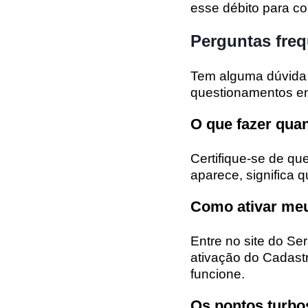
esse débito para c
Perguntas fre
Tem alguma dúvida s
questionamentos e
O que fazer quan
Certifique-se de qu
aparece, significa 
Como ativar meu
Entre no site do Se
ativação do Cadastr
funcione.
Os pontos turbo