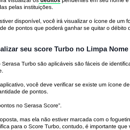
rá visualizar os
débitos
pendentes em seu nome e a
as pelas instituições.
iver disponível, você irá visualizar o ícone de um f
de de pontos que poderá ganhar se quitar o débito 
ualizar seu score Turbo no Limpa Nome
 Serasa Turbo são aplicáveis são fáceis de identific
e.
 aplicativo, você deve verificar se existe um ícone d
ntidade de pontos.
pontos no Serasa Score”.
roposta, mas ela não estiver marcada com o foguetinh
ifica para o Score Turbo, contudo, é importante que 