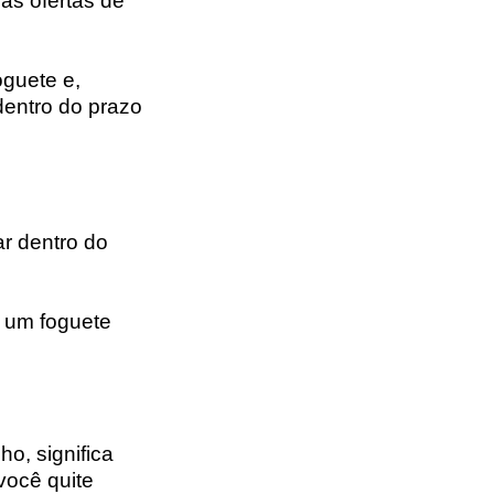
s ofertas de
oguete e,
dentro do prazo
ar dentro do
e um foguete
o, significa
você quite