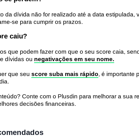
 da dívida não for realizado até a data estipulada,
ame-se para cumprir os prazos.
re caiu?
os que podem fazer com que o seu score caia, send
de dívidas ou
negativações em seu nome.
quer que seu
score suba mais rápido
, é importante 
dia.
nteúdo? Conte com o Plusdin
para
mel
hor
ar
a
sua r
l
h
ores
dec
is
õ
es
finance
ir
as
.
comendados