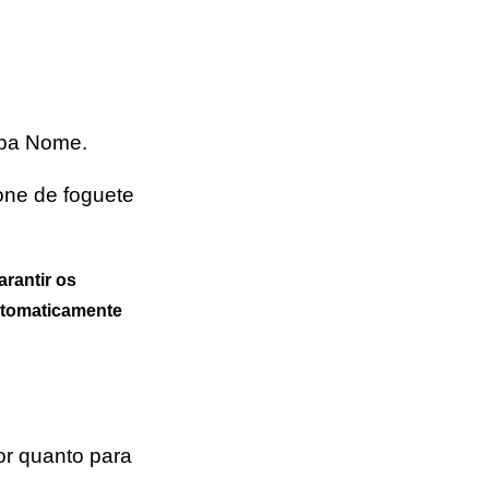
mpa Nome.
cone de foguete
arantir os
utomaticamente
or quanto para