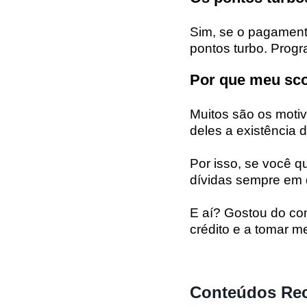
Sim, se o pagamento
pontos turbo. Progr
Por que meu sco
Muitos são os motiv
deles a existência 
Por isso, se você 
dívidas sempre em 
E aí? Gostou do co
cr
é
dit
o
e
a
to
mar
me
Conteúdos Re