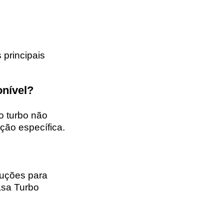
 principais
onível?
o turbo não
ção específica.
ruções para
asa Turbo