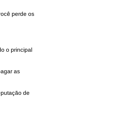
 você perde os
o o principal
pagar as
ep
uta
ç
ão
de