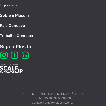
Empréstimos
Sobre o Plusdin
Fale Conosco
Trabalhe Conosco
Siga o Plusdin
PLUSDIN TECNOLOGIA E INFORMAÇÃO LTDA.
CNPJ: 35.265.373/0001-79
Ao continuar navegando, você concorda com nossos
Contato: contato@plusdin.com.br
Termos de Uso
e
Polí­tica de Privacidade
.