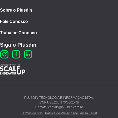
Sobre o Plusdin
Fale Conosco
Trabalhe Conosco
Siga o Plusdin
PLUSDIN TECNOLOGIA E INFORMAÇÃO LTDA.
CNPJ: 35.265.373/0001-79
Ao continuar navegando, você concorda com nossos
Contato: contato@plusdin.com.br
Termos de Uso
e
Polí­tica de Privacidade
.
Termos de Uso |
Política de Privacidade |
Aviso Legal