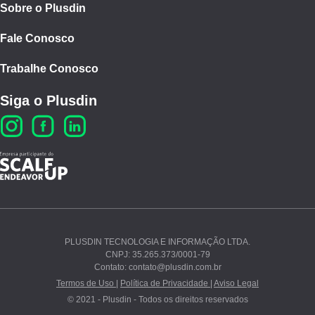
Sobre o Plusdin
Fale Conosco
Trabalhe Conosco
Siga o Plusdin
PLUSDIN TECNOLOGIA E INFORMAÇÃO LTDA.
CNPJ: 35.265.373/0001-79
Ao continuar navegando, você concorda com nossos
Contato: contato@plusdin.com.br
Termos de Uso
e
Polí­tica de Privacidade
.
Termos de Uso |
Política de Privacidade |
Aviso Legal
© 2021 - Plusdin - Todos os direitos reservados
PROSSEGUIR